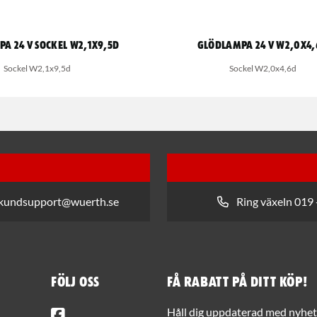
a 24 V sockel W2,1x9,5d
Glödlampa 24 V W2,0x4,
Sockel W2,1x9,5d
Sockel W2,0x4,6d
 kundsupport@wuerth.se
Ring växeln 019 
Följ oss
Få rabatt på ditt köp!
Facebook
Håll dig uppdaterad med nyhets