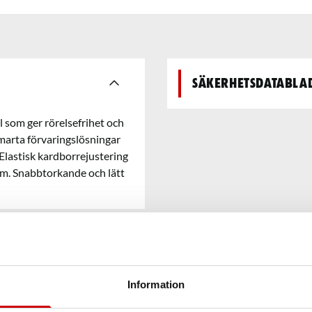
Säkerhetsdatabla
al som ger rörelsefrihet och
arta förvaringslösningar
Elastisk kardborrejustering
rm. Snabbtorkande och lätt
Information