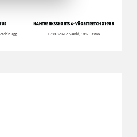
tus
Hantverksshorts 4-vägsstretch X1988
retchinlägg.
1988 82% Polyamid, 18% Elastan