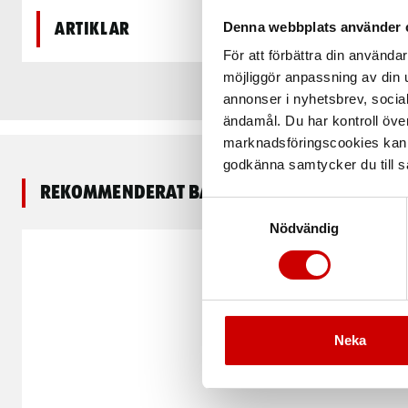
Denna webbplats använder 
Artiklar
För att förbättra din använd
möjliggör anpassning av din u
annonser i nyhetsbrev, socia
ändamål. Du har kontroll öve
marknadsföringscookies kan i
godkänna samtycker du till så
Rekommenderat baserat på vald produkt
Samtyckesval
Nödvändig
Neka