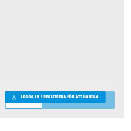
Qantity
LOGGA IN / REGISTRERA FÖR ATT HANDLA
LÄGG I VARUKORGEN