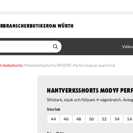
ER
BRANSCHER
BUTIKER
OM WÜRTH
Välko
Arbetsshorts
Hantverksshorts MODYF Performance svart/röd
Hantverksshorts MODYF Per
Slitstark, mjuk och följsam 4-vägsstretch. Avta
Storlek
44
46
48
50
52
54
56