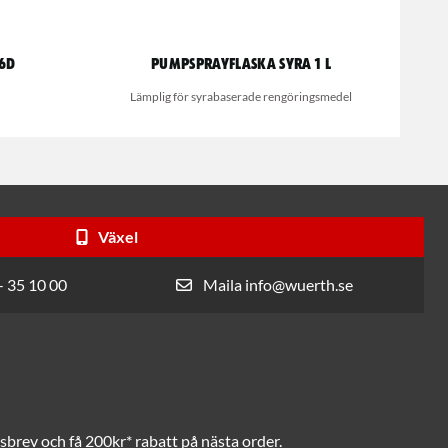
6d
Pumpsprayflaska syra 1 l
Lämplig för syrabaserade rengöringsmedel
Växel
- 35 10 00
Maila info@wuerth.se
brev och få 200kr* rabatt på nästa order.