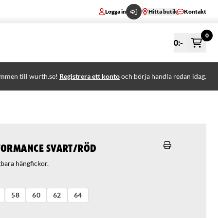
Logga in
Hitta butik
Kontakt
0
0
:-
mmen till wurth.se!
Registrera ett konto
och börja handla redan idag.
formance svart/röd
gbara hängfickor.
58
60
62
64