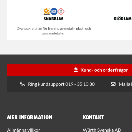
Snabblim
Glödlamp
Cyanoakrylatlim för limning av metall-, plast- och
gummidetaljer.
Kund- och orderfrågor
Ring kundsupport 019 - 35 10 30
Maila
Mer information
Kontakt
Allmänna villkor
Würth Svenska AB