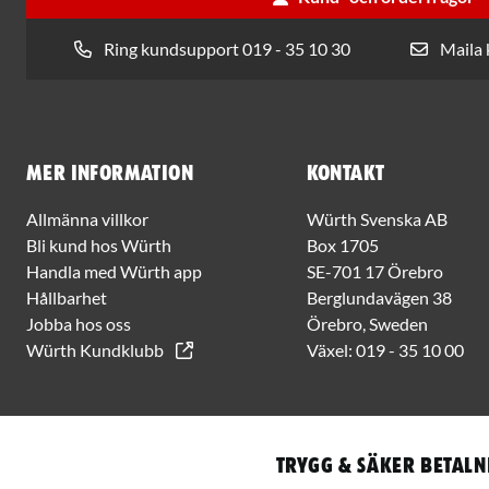
Ring kundsupport 019 - 35 10 30
Maila
Mer information
Kontakt
Allmänna villkor
Würth Svenska AB
Bli kund hos Würth
Box 1705
Handla med Würth app
SE-701 17 Örebro
Hållbarhet
Berglundavägen 38
Jobba hos oss
Örebro, Sweden
Würth Kundklubb
Växel:
019 - 35 10 00
Trygg & säker betaln