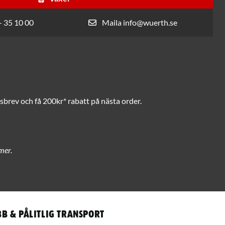
- 35 10 00
Maila info@wuerth.se
brev och få 200kr* rabatt på nästa order.
mer.
b & pålitlig transport