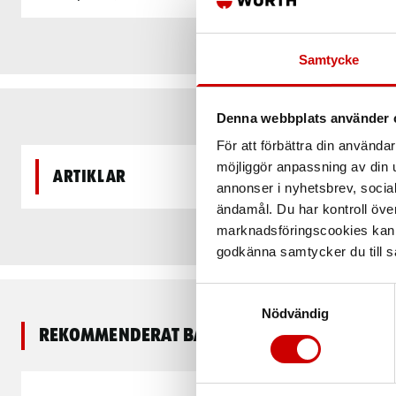
Samtycke
Denna webbplats använder 
För att förbättra din använd
möjliggör anpassning av din u
Artiklar
annonser i nyhetsbrev, socia
ändamål. Du har kontroll öve
marknadsföringscookies kan i
godkänna samtycker du till så
Samtyckesval
Nödvändig
Rekommenderat baserat på vald produkt