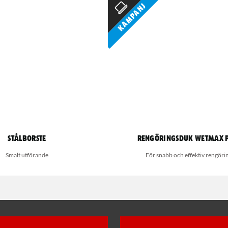
Kampanj
Stålborste
Rengöringsduk Wetmax 
Smalt utförande
För snabb och effektiv rengöri