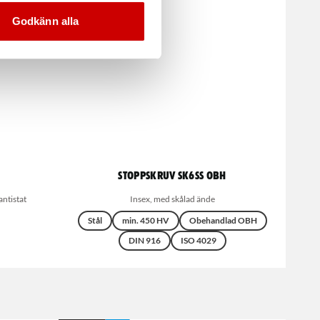
Godkänn alla
Stoppskruv SK6SS OBH
ntistat
Insex, med skålad ände
Stål
min. 450 HV
Obehandlad OBH
DIN 916
ISO 4029