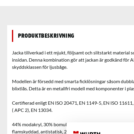
Produktbeskrivning
Jacka tillverkad i ett mjukt, följsamt och slitstarkt material 
insidan. Denna kombination gör att jackan är godkänd för 
skyddsklassen för ljusbåge.
Modellen är försedd med smarta ficklösningar såsom dubbla
blixtlås. Detta är en metallfri modell med komponenter i plas
Certifierad enligt EN ISO 20471, EN 1149-5, EN ISO 11611
( APC 2), EN 13034.
44% modakryl, 30% bomull, 20% polyamid, 5% aramid, 1% ant
flamskyddad, antistatisk, 260 g/m²