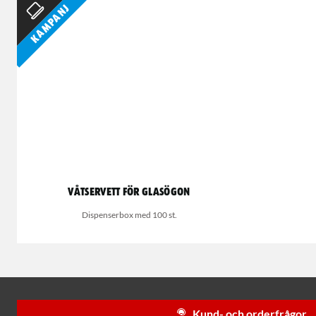
Kampanj
Våtservett för glasögon
Dispenserbox med 100 st.
Kund- och orderfrågor