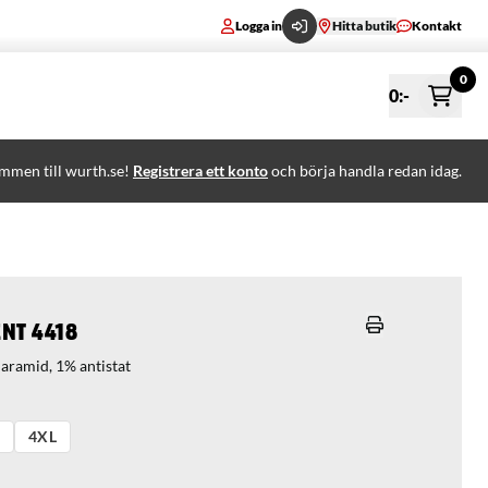
Logga in
Hitta butik
Kontakt
0
0
:-
mmen till wurth.se!
Registrera ett konto
och börja handla redan idag.
nt 4418
aramid, 1% antistat
4XL