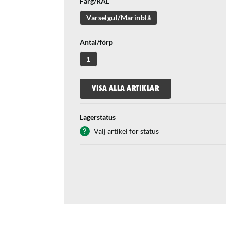
Färg/RAL
Varselgul/Marinblå
Antal/förp
1
VISA ALLA ARTIKLAR
Lagerstatus
Välj artikel för status