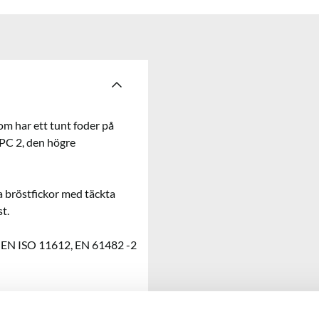
som har ett tunt foder på
APC 2, den högre
 bröstfickor med täckta
t.
, EN ISO 11612, EN 61482 -2
istat, ripstop,