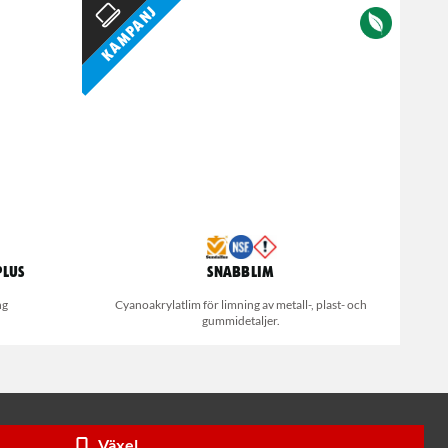
Kampanj
Plus
Snabblim
ng
Cyanoakrylatlim för limning av metall-, plast- och
gummidetaljer.
Växel