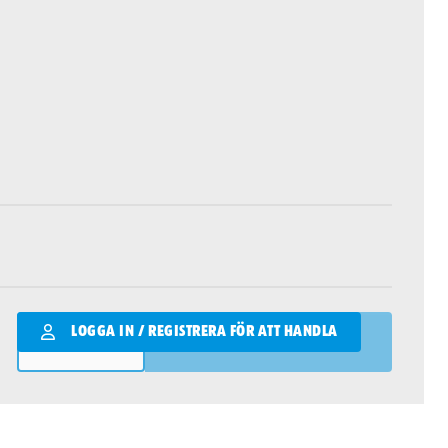
Qantity
LOGGA IN / REGISTRERA FÖR ATT HANDLA
LÄGG I VARUKORGEN