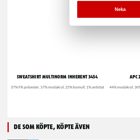
Neka
Sweatshirt Multinorm Inherent 3454
APC 
37% FR polyester, 37% modakryl, 25% bomull, 1% antistat
44% modakryl, 30%
De som köpte, köpte även