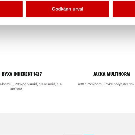
Godkänn urval
2 Byxa Inherent 1427
Jacka multinorm
 bomull, 20% polyamid, 5% aramid, 1%
4087 75% bomull 24% polyester 1% a
antistat