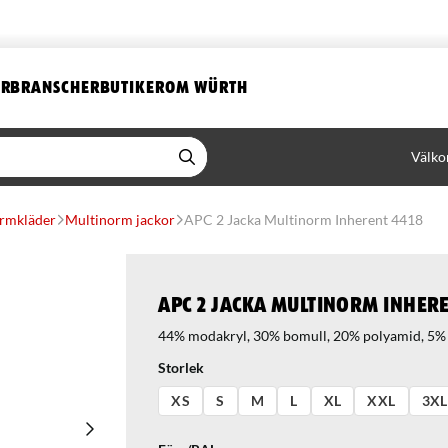
ER
BRANSCHER
BUTIKER
OM WÜRTH
Välko
rmkläder
Multinorm jackor
APC 2 Jacka Multinorm Inherent 4418
APC 2 Jacka Multinorm Inhere
44% modakryl, 30% bomull, 20% polyamid, 5% 
Storlek
XS
S
M
L
XL
XXL
3XL