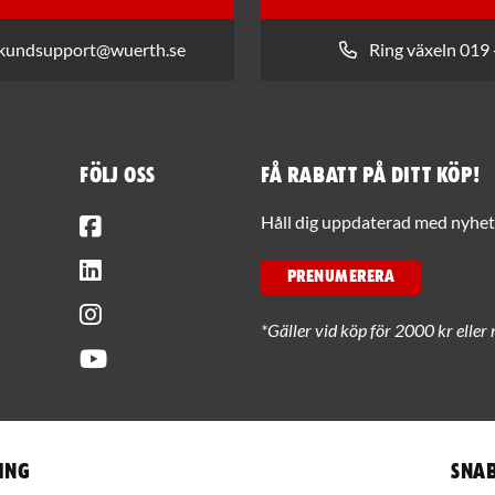
 kundsupport@wuerth.se
Ring växeln 019 
Följ oss
Få rabatt på ditt köp!
Facebook
Håll dig uppdaterad med nyhets
LinkedIn
PRENUMERERA
Instagram
*Gäller vid köp för 2000 kr eller 
Youtube
ing
Snab