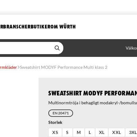
ER
BRANSCHER
BUTIKER
OM WÜRTH
Välko
rmkläder
Sweatshirt MODYF Performance Multi klass 2
Sweatshirt MODYF Performanc
EN 20471
Storlek
XS
S
M
L
XL
XXL
3XL