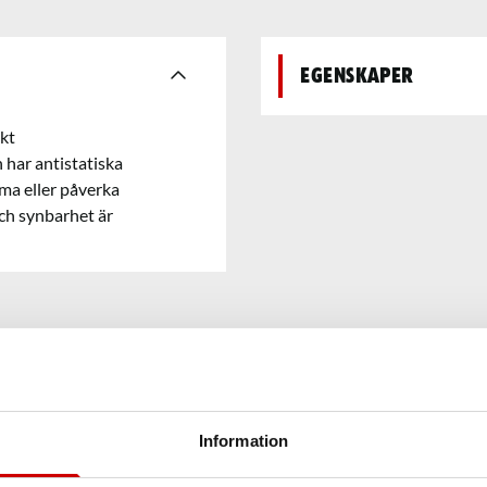
Egenskaper
kt
har antistatiska
ama eller påverka
ch synbarhet är
Information