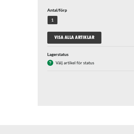
Antal/förp
1
VISA ALLA ARTIKLAR
Lagerstatus
Välj artikel för status