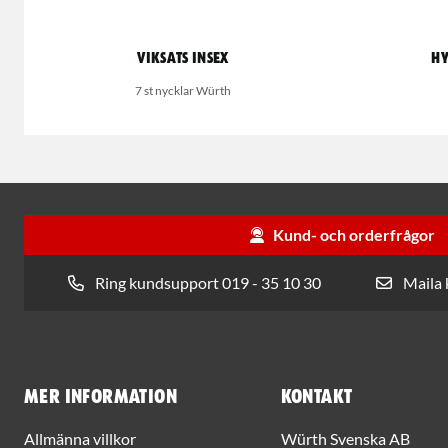
Viksats Insex
Hy
7 st nycklar Würth
Kund- och orderfrågor
Ring kundsupport 019 - 35 10 30
Maila
Mer information
Kontakt
Allmänna villkor
Würth Svenska AB