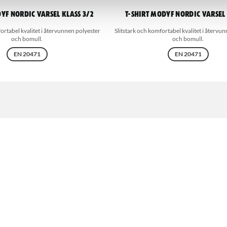
YF Nordic varsel klass 3/2
T-shirt MODYF Nordic varsel 
ortabel kvalitet i återvunnen polyester
Slitstark och komfortabel kvalitet i återvu
och bomull.
och bomull.
EN 20471
EN 20471