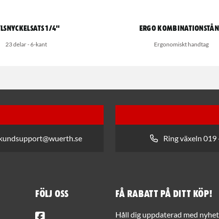
lsnyckelsats 1/4"
Ergo kombinationstå
23 delar - 6-kant
Ergonomiskt handtag
 kundsupport@wuerth.se
Ring växeln 019 
Följ oss
Få rabatt på ditt köp!
Facebook
Håll dig uppdaterad med nyhets