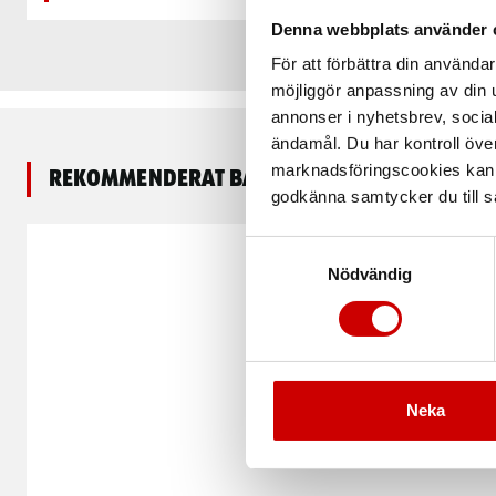
Denna webbplats använder 
För att förbättra din använd
möjliggör anpassning av din u
annonser i nyhetsbrev, socia
ändamål. Du har kontroll öve
marknadsföringscookies kan i
Rekommenderat baserat på vald produkt
godkänna samtycker du till så
Kampanj
Samtyckesval
Nödvändig
Neka