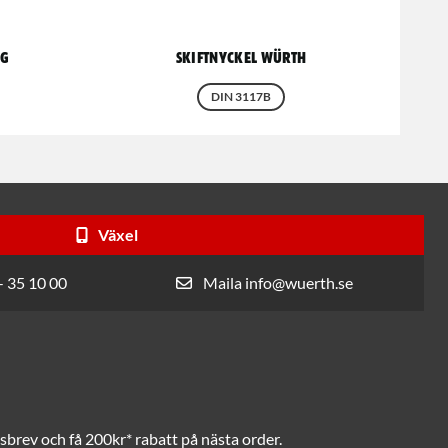
ng
Skiftnyckel Würth
DIN 3117B
Växel
- 35 10 00
Maila info@wuerth.se
brev och få 200kr* rabatt på nästa order.