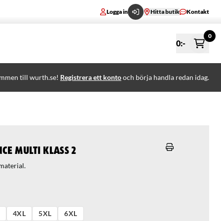
Logga in
Hitta butik
Kontakt
0
0
:-
mmen till wurth.se!
Registrera ett konto
och börja handla redan idag.
e Multi klass 2
4XL
5XL
6XL