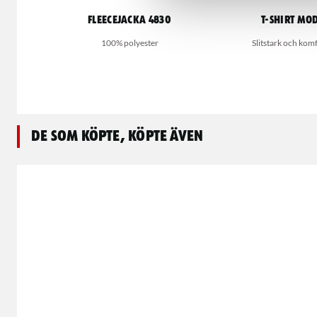
Fleecejacka 4830
T-shirt MOD
100% polyester
Slitstark och komf
De som köpte, köpte även