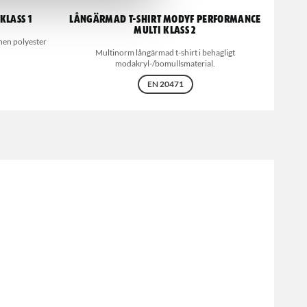
klass 1
Långärmad T-shirt MODYF Performance
Multi klass 2
nnen polyester
Multinorm långärmad t-shirt i behagligt
modakryl-/bomullsmaterial.
EN 20471