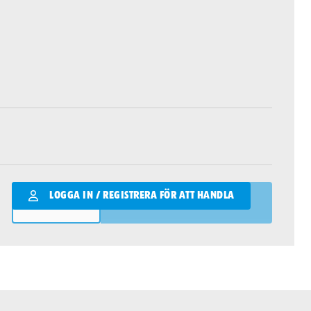
Qantity
LOGGA IN / REGISTRERA FÖR ATT HANDLA
LÄGG I VARUKORGEN