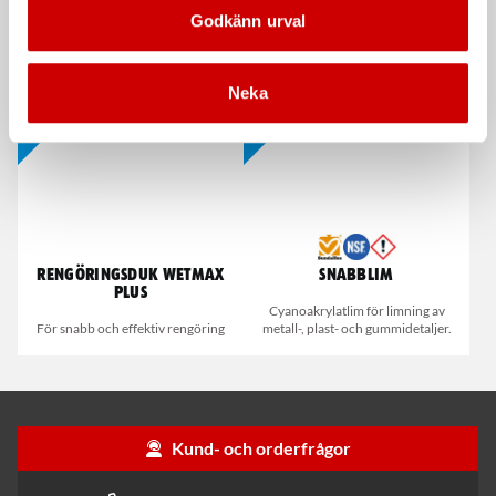
Stålborste
Våtservett för glasögon
Godkänn urval
Smalt utförande
Dispenserbox med 100 st.
Kampanj
Kampanj
Neka
Rengöringsduk Wetmax
Snabblim
Plus
Cyanoakrylatlim för limning av
För snabb och effektiv rengöring
metall-, plast- och gummidetaljer.
Kund- och orderfrågor