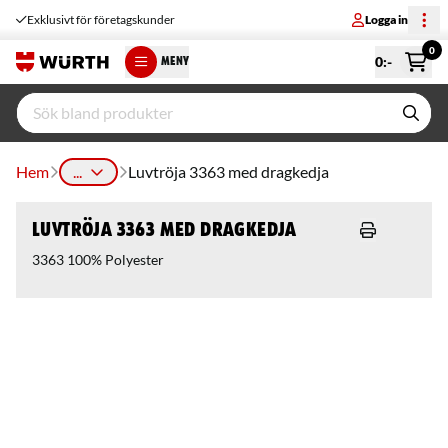
Exklusivt för företagskunder
Logga in
0
0
:-
MENY
Hem
...
Luvtröja 3363 med dragkedja
Luvtröja 3363 med dragkedja
3363 100% Polyester