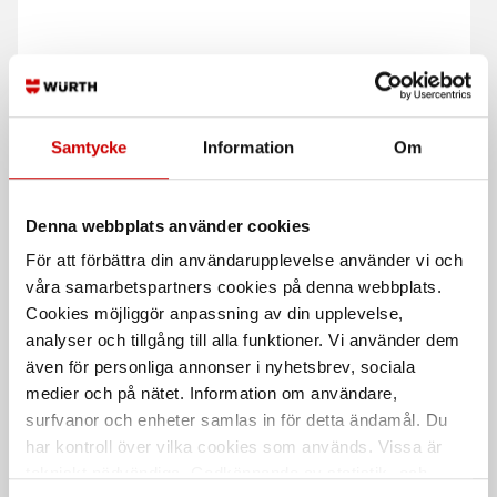
System för
Västbyxa Multinorm
stenskottsreparation
Inherent 2887
Samtycke
Information
Om
Snabbt och enkelt system för att
44% modakryl, 30% bomull, 20%
reparera stenskott i vindruta
polyamid, 5% aramid
Denna webbplats använder cookies
För att förbättra din användarupplevelse använder vi och
våra samarbetspartners cookies på denna webbplats.
Cookies möjliggör anpassning av din upplevelse,
analyser och tillgång till alla funktioner. Vi använder dem
även för personliga annonser i nyhetsbrev, sociala
medier och på nätet. Information om användare,
Svarta nitrilhandskar
Brakecleaner
surfvanor och enheter samlas in för detta ändamål. Du
universalrengöring
Nitrilhandskar för engångsbruk
har kontroll över vilka cookies som används. Vissa är
Prisvärd universalrengöring och
tekniskt nödvändiga. Godkännande av statistik- och
bromsrengöring.