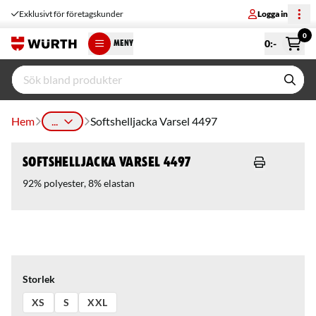
Exklusivt för företagskunder
Logga in
0
0
:-
MENY
Hem
...
Softshelljacka Varsel 4497
Softshelljacka Varsel 4497
92% polyester, 8% elastan
Storlek
XS
S
XXL