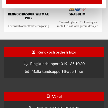
Rengöringsduk Wetmax
Snabblim
Plus
Cyanoakrylatlim för limning av
För snabb och effektiv rengöring
metall-, plast- och gummidetaljer.
Kund- och orderfrågor
Ring kundsupport 019 - 35 10 30
Maila kundsupport@wuerth.se
Växel
Ring växeln 019 - 35 10 00