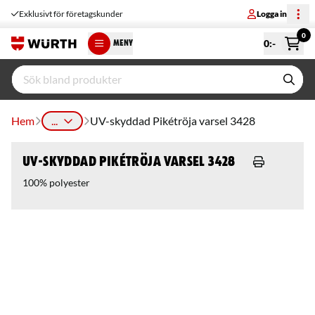
Exklusivt för företagskunder
Logga in
0
0
:-
MENY
Hem
...
UV-skyddad Pikétröja varsel 3428
UV-skyddad Pikétröja varsel 3428
100% polyester