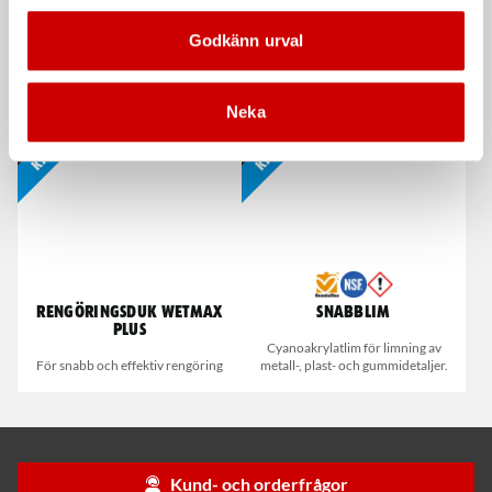
Godkänn urval
Våtservett för glasögon
Stålborste
Dispenserbox med 100 st.
Smalt utförande
Neka
Kampanj
Kampanj
Rengöringsduk Wetmax
Snabblim
Plus
Cyanoakrylatlim för limning av
För snabb och effektiv rengöring
metall-, plast- och gummidetaljer.
Kund- och orderfrågor