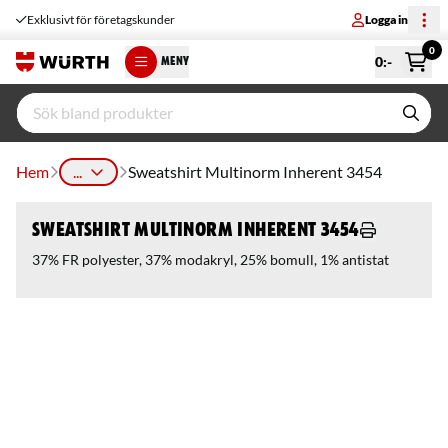
Exklusivt för företagskunder
Logga in
0
0
:-
MENY
Hem
...
Sweatshirt Multinorm Inherent 3454
Sweatshirt Multinorm Inherent 3454
37% FR polyester, 37% modakryl, 25% bomull, 1% antistat