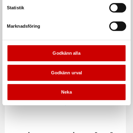
Statistik
Marknadsföring
Sweatshirt Multinorm
Sweatshirt Multinorm
Dam 3454
Inherent Full Zip 3462
60% modakryl, 39% bomull, 1%
37% FR polyester, 37% modakryl,
antistat
25% bomull, 1% antistat
Godkänn alla
De som köpte, köpte även
Godkänn urval
Kampanj
Neka