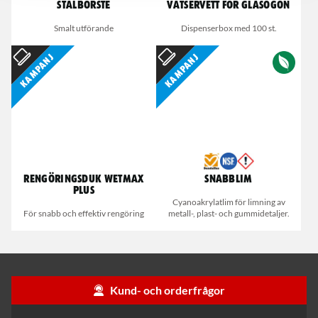
Stålborste
Våtservett för glasögon
Smalt utförande
Dispenserbox med 100 st.
Kampanj
Kampanj
Rengöringsduk Wetmax
Snabblim
Plus
Cyanoakrylatlim för limning av
För snabb och effektiv rengöring
metall-, plast- och gummidetaljer.
Kund- och orderfrågor