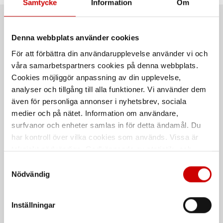
Samtycke
Information
Om
Rekommenderat baserat på vald produkt
Denna webbplats använder cookies
För att förbättra din användarupplevelse använder vi och
våra samarbetspartners cookies på denna webbplats.
Cookies möjliggör anpassning av din upplevelse,
analyser och tillgång till alla funktioner. Vi använder dem
även för personliga annonser i nyhetsbrev, sociala
medier och på nätet. Information om användare,
surfvanor och enheter samlas in för detta ändamål. Du
har kontroll över vilka cookies som används. Vissa är
APC 2 Jacka Multinorm
Flamskyddad ID-
Inherent 4418
kortsficka 2109
tekniskt nödvändiga. Godkännande av statistik- och
marknadsföringscookies kan innebära dataöverföring till
Samtyckesval
44% modakryl, 30% bomull, 20%
Fästs i D-ring
polyamid, 5% aramid, 1% antistat
länder utanför EU med olika dataskyddsnormer. Genom
Nödvändig
att godkänna samtycker du till sådana överföringar. Läs
vår Integritetspolicy för mer information.
Inställningar