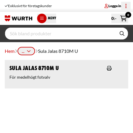
Exklusivt för företagskunder
Logga in
0
0
:-
MENY
Hem
...
Sula Jalas 8710M U
Sula Jalas 8710M U
För medelhögt fotvalv