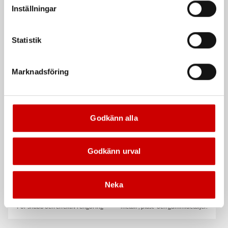
Inställningar
Statistik
Våtservett för glasögon
Stålborste
Marknadsföring
Dispenserbox med 100 st.
Smalt utförande
Kampanj
Kampanj
Godkänn alla
Godkänn urval
Rengöringsduk Wetmax
Snabblim
Neka
Plus
Cyanoakrylatlim för limning av
För snabb och effektiv rengöring
metall-, plast- och gummidetaljer.