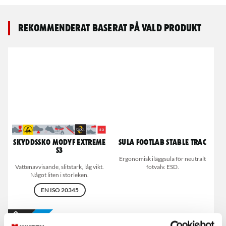
Rekommenderat baserat på vald produkt
Skyddssko MODYF Extreme
Sula Footlab Stable trac
S3
Ergonomisk iläggsula för neutralt
Vattenavvisande, slitstark, låg vikt.
fotvalv. ESD.
Något liten i storleken.
EN ISO 20345