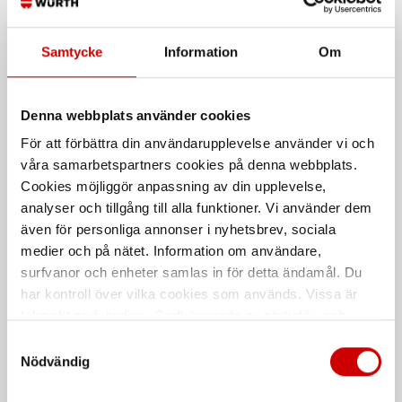
Kampanj
Samtycke
Information
Om
Denna webbplats använder cookies
Skyddssko MODYF
Spärrblocknyckel Würth
För att förbättra din användarupplevelse använder vi och
performance flow S1P
Multi
våra samarbetspartners cookies på denna webbplats.
Mycket luftig, låg vikt och
Multinycklar för 4-kant, 6-kant
Cookies möjliggör anpassning av din upplevelse,
strumpliknande konstruktion för
m.m./tum, TX & 12-kant
analyser och tillgång till alla funktioner. Vi använder dem
optimal passform.
även för personliga annonser i nyhetsbrev, sociala
EN ISO 20345
medier och på nätet. Information om användare,
surfvanor och enheter samlas in för detta ändamål. Du
har kontroll över vilka cookies som används. Vissa är
De som köpte, köpte även
tekniskt nödvändiga. Godkännande av statistik- och
marknadsföringscookies kan innebära dataöverföring till
Samtyckesval
Kampanj
länder utanför EU med olika dataskyddsnormer. Genom
Nödvändig
att godkänna samtycker du till sådana överföringar. Läs
vår Integritetspolicy för mer information.