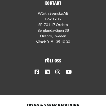
Kontakt
Würth Svenska AB
Box 1705
SE-701 17 Örebro
Berglundavägen 38
Örebro, Sweden
Växel:
019 - 35 10 00
Följ oss
Facebook
LinkedIn
Instagram
Youtube
Trygg & säker betalning