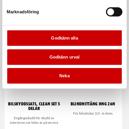
Mycket luftig, slitstark, låg vikt.
Vattenavvisande och slitstark.
Något liten i storleken.
Marknadsföring
EN ISO 20345
EN ISO 20345
Godkänn alla
De som köpte, köpte även
Godkänn urval
Neka
Bilskyddssats, Clean Set 5
Blindnittång HNG 26N
delar
För blindnitar 3,0 - 6,4mm
Engångsskydd för skydd av
interiören när bilen är på service