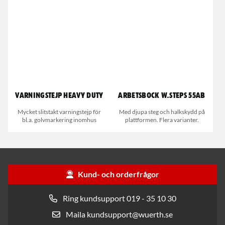
Varningstejp Heavy Duty
Arbetsbock W.steps 55AB
Mycket slitstakt varningstejp för
Med djupa steg och halkskydd på
bl.a. golvmarkering inomhus
plattformen. Flera varianter.
Kund- och orderfrågor
Ring kundsupport 019 - 35 10 30
Maila kundsupport@wuerth.se