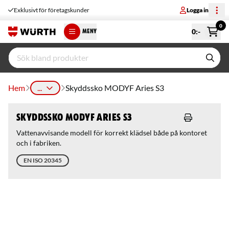
Exklusivt för företagskunder
Logga in
0
0
:-
MENY
Hem
...
Skyddssko MODYF Aries S3
Skyddssko MODYF Aries S3
Vattenavvisande modell för korrekt klädsel både på kontoret
och i fabriken.
EN ISO 20345