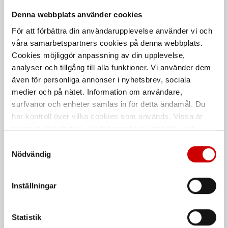
Denna webbplats använder cookies
För att förbättra din användarupplevelse använder vi och
Skyddssko Jalas 2108 VIP
Skyddssko MODYF Carbon
våra samarbetspartners cookies på denna webbplats.
S3
290 S1PL
Cookies möjliggör anpassning av din upplevelse,
Vattenavvisande sko för korrekt
Luftig, smidig och en av världens
analyser och tillgång till alla funktioner. Vi använder dem
klädsel både på kontoret och i
lättaste skyddsskor.
även för personliga annonser i nyhetsbrev, sociala
fabriken.
EN ISO 20345
medier och på nätet. Information om användare,
EN ISO 20345
surfvanor och enheter samlas in för detta ändamål. Du
har kontroll över vilka cookies som används. Vissa är
Kampanj
tekniskt nödvändiga. Godkännande av statistik- och
marknadsföringscookies kan innebära dataöverföring till
Samtyckesval
länder utanför EU med olika dataskyddsnormer. Genom
Nödvändig
att godkänna samtycker du till sådana överföringar. Läs
vår Integritetspolicy för mer information.
Inställningar
Skyddssko MODYF Extreme
Skyddssko Jalas 2068 Tio
Statistik
S1P
S3