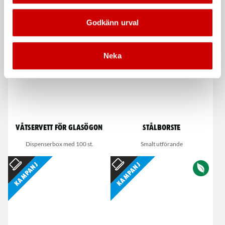
De som köpte, köpte även
Godkänn urval
Kampanj
Neka
Våtservett för glasögon
Stålborste
Dispenserbox med 100 st.
Smalt utförande
Kampanj
Kampanj