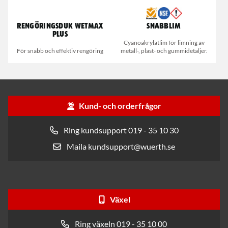
Rengöringsduk Wetmax
Snabblim
Plus
Cyanoakrylatlim för limning av
För snabb och effektiv rengöring
metall-, plast- och gummidetaljer.
Kund- och orderfrågor
Ring kundsupport 019 - 35 10 30
Maila kundsupport@wuerth.se
Växel
Ring växeln 019 - 35 10 00