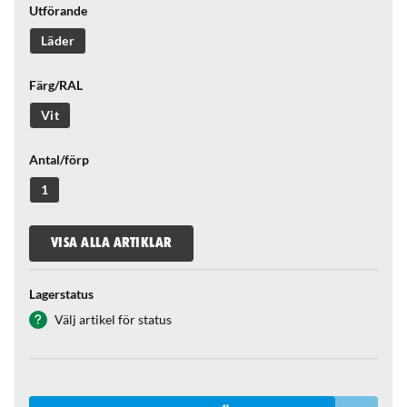
Utförande
Läder
Färg/RAL
Vit
Antal/förp
1
VISA ALLA ARTIKLAR
Lagerstatus
Välj artikel för status
Qantity