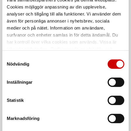
Aluminium - AL
Cookies möjliggör anpassning av din upplevelse,
Anodized
analyser och tillgång till alla funktioner. Vi använder dem
även för personliga annonser i nyhetsbrev, sociala
medier och på nätet. Information om användare,
surfvanor och enheter samlas in för detta ändamål. Du
har kontroll över vilka cookies som används. Vissa är
tekniskt nödvändiga. Godkännande av statistik- och
marknadsföringscookies kan innebära dataöverföring till
Samtyckesval
länder utanför EU med olika dataskyddsnormer. Genom
Nödvändig
att godkänna samtycker du till sådana överföringar. Läs
vår Integritetspolicy för mer information.
Förankringspunkt
Förankringspunkt
Inställningar
Vajersling 3M Protecta 2
JAMBTAC
m
Mobil förankringspunkt för
Används runt fasta punkter, t ex
dörröppningar
Statistik
balkar, ställningar eller
betongpelare.
Marknadsföring
De som köpte, köpte även