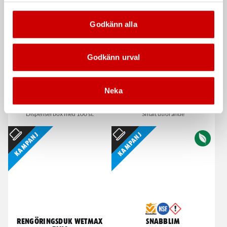
Kampanj
Godkänn alla
Godkänn urval
Neka
Våtservett för glasögon
Stålborste
Dispenserbox med 100 st.
Smalt utförande
Kampanj
Kampanj
Rengöringsduk Wetmax
Snabblim