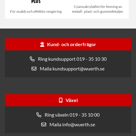
Plus
Cyanoakrylatlim för limning av
För snabb och effektiv rengöring
metall-, plast- och gummidetaljer.
Kund- och orderfrågor
Ring kundsupport 019 - 35 10 30
Maila kundsupport@wuerth.se
Växel
Ring växeln 019 - 35 10 00
Maila info@wuerth.se