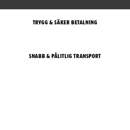
Trygg & säker betalning
Snabb & pålitlig transport
Qantity
LOGGA IN / REGISTRERA FÖR ATT HANDLA