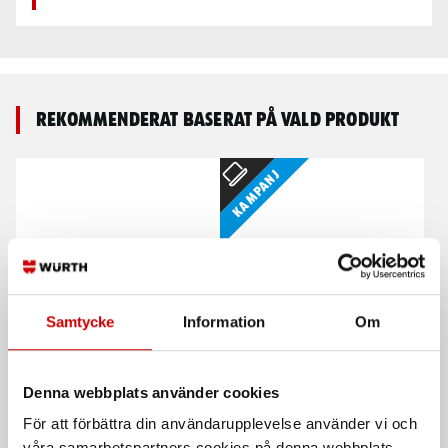
Rekommenderat baserat på vald produkt
Kampanj
Samtycke
Information
Om
Stödlina Comfort Grip
Karbinhake Twist-Lock
svart
Stödlina/positioneringslina med
Denna webbplats använder cookies
enkel enhandsjustering.
Aluminiumkonstruktion för låg vikt.
Automatisk låsfunktion för maximal
För att förbättra din användarupplevelse använder vi och
EN 358
säkerhet.
våra samarbetspartners cookies på denna webbplats.