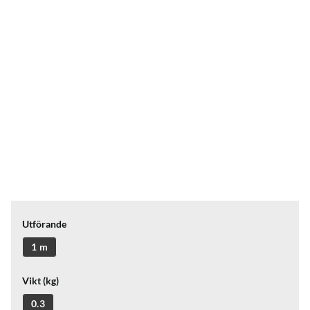
Utförande
1 m
Vikt (kg)
0.3