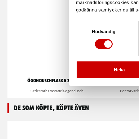
marknadsföringscookies kan i
godkänna samtycker du till så
Samtyckesval
Nödvändig
Neka
Ögonduschflaska 2x500ml
Fö
Cederroths fosfatfria ögondusch
För förvari
De som köpte, köpte även