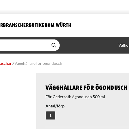
ER
BRANSCHER
BUTIKER
OM WÜRTH
Välko
uschar
Vägghållare för ögondusch
Vägghållare för ögondusch
För Cederroth ögondusch 500 ml
Antal/förp
1