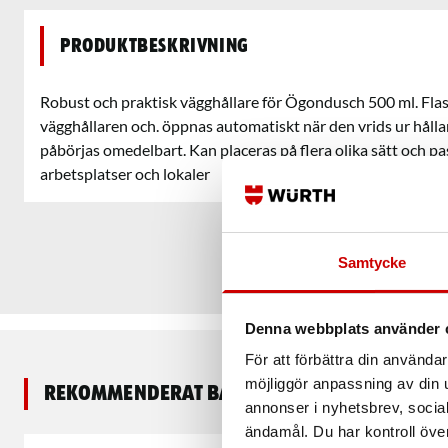
Produktbeskrivning
Robust och praktisk vägghållare för Ögondusch 500 ml. Flaska
vägghållaren och. öppnas automatiskt när den vrids ur håll
påbörjas omedelbart. Kan placeras på flera olika sätt och pas
arbetsplatser och lokaler
Samtycke
Denna webbplats använder 
För att förbättra din använd
möjliggör anpassning av din u
Rekommenderat baserat på vald produkt
annonser i nyhetsbrev, socia
ändamål. Du har kontroll öve