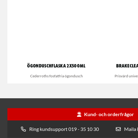
Ögonduschflaska 2x500ml
Brakecle
Cederroths fosfatfria ögondusch
Prisvärd univ
Kund- och orderfrågor
Ring kundsupport 019 - 35 10 30
Maila