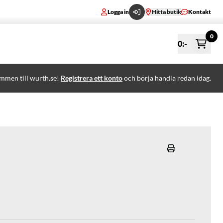
Logga in
Hitta butik
Kontakt
0
0
:-
mmen till wurth.se!
Registrera ett konto
och börja handla redan idag.