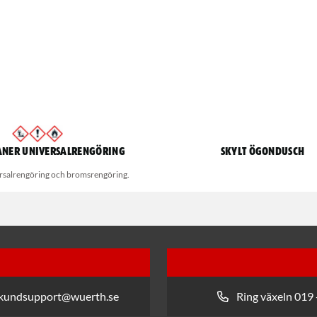
aner universalrengöring
Skylt Ögondusch
ersalrengöring och bromsrengöring.
 kundsupport@wuerth.se
Ring växeln 019 