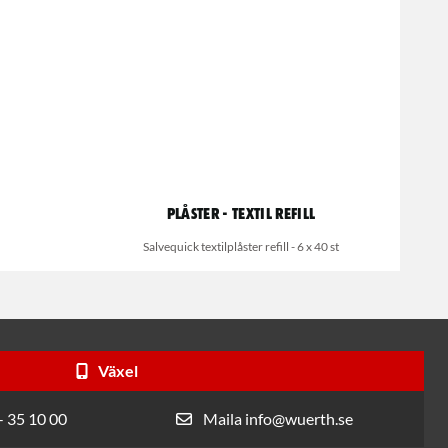
Plåster - textil refill
Salvequick textilplåster refill - 6 x 40 st
Växel
- 35 10 00
Maila info@wuerth.se