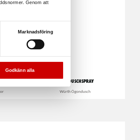
kyddsnormer. Genom att
Marknadsföring
Godkänn alla
l
Ögonduschspray
kor
Würth Ögondusch