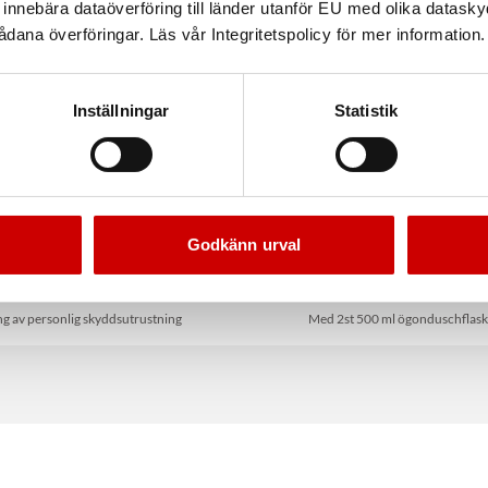
nnebära dataöverföring till länder utanför EU med olika datas
dana överföringar. Läs vår Integritetspolicy för mer information.
Inställningar
Statistik
Godkänn urval
rvaringslåda PPE
Ögonduschbox dubbe
ng av personlig skyddsutrustning
Med 2st 500 ml ögonduschflas