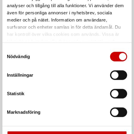
analyser och tillgång till alla funktioner. Vi använder dem
även för personliga annonser i nyhetsbrev, sociala
medier och på nätet. Information om användare,
surfvanor och enheter samlas in för detta ändamål. Du
har kontroll över vilka cookies som används. Vissa är
tekniskt nödvändiga. Godkännande av statistik- och
marknadsföringscookies kan innebära dataöverföring till
Samtyckesval
länder utanför EU med olika dataskyddsnormer. Genom
Nödvändig
Hörselkåpa Callisto G10
Montagehandske
att godkänna samtycker du till sådana överföringar. Läs
Tigerflex Plus
vår Integritetspolicy för mer information.
För montering på ansiktsskydd
Inställningar
Callisto G10
Sömlös handske i bomull/nitril.
EN 352
EN 388
Statistik
De som köpte, köpte även
Marknadsföring