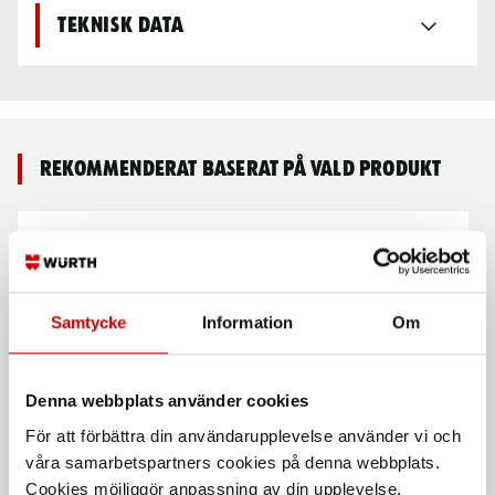
Teknisk data
Rekommenderat baserat på vald produkt
Samtycke
Information
Om
Denna webbplats använder cookies
3M Peltor Optime III
Slangvinda tryckluft
För att förbättra din användarupplevelse använder vi och
Hjälmfäste
wSafe 2000
våra samarbetspartners cookies på denna webbplats.
Kåpa utan aktiva funktioner
wSafe 2000-kopplingar. 11 eller 17
Cookies möjliggör anpassning av din upplevelse,
meter.