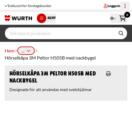
Exklusivt för företagskunder
Logga in
0
0
:-
MENY
Hem
...
Hörselkåpa 3M Peltor H505B med nackbygel
Hörselkåpa 3M Peltor H505B med
nackbygel
Designade för att användas med svetshjälmar