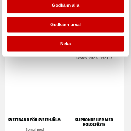
Godkänn alla
Godkänn urval
Tvättmedel
Grovrengörare Scotch-
Neka
Brite XT-Pro Lila med
Via Professional Color/White Plus
rolocfäste
Oparfymerad
Scotch Brite XT-Pro Lila
Svettband för svetshjälm
Sliprondeller med
Rolocfäste
Bomull med