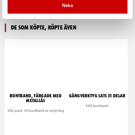
Svetshjälm Solar II
Yttre glas Callisto V1
Neka
Täthetsgrad DIN 9-13
Till svetshjälm Callisto V1
De som köpte, köpte även
Buntband, färgade med
Gängverktyg sats 31 delar
metallås
HSS Sortiment
100-pack, 10 buntband av varje färg