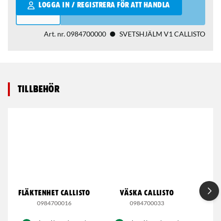
Qantity
LOGGA IN / REGISTRERA FÖR ATT HANDLA
Art. nr.
0984700000
SVETSHJÄLM V1 CALLISTO
Tillbehör
FLÄKTENHET CALLISTO
VÄSKA CALLISTO
AN
0984700016
0984700033