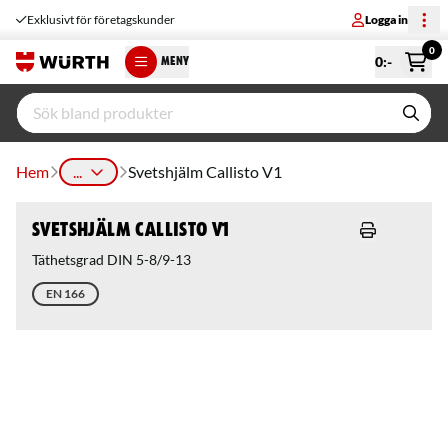
Exklusivt för företagskunder
Logga in
0
0
:-
MENY
Hem
...
Svetshjälm Callisto V1
Svetshjälm Callisto V1
Täthetsgrad DIN 5-8/9-13
EN 166