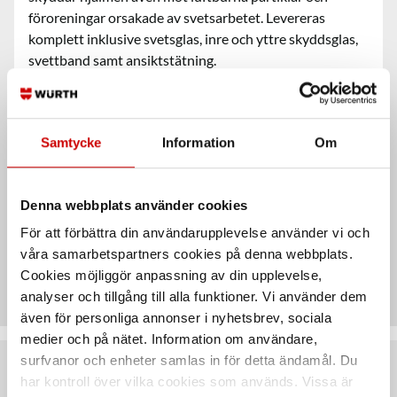
föroreningar orsakade av svetsarbetet. Levereras
komplett inklusive svetsglas, inre och yttre skyddsglas,
svettband samt ansiktstätning.
Användningsområde
Samtycke
Information
Om
Egenskaper
Denna webbplats använder cookies
För att förbättra din användarupplevelse använder vi och
våra samarbetspartners cookies på denna webbplats.
Teknisk data
Cookies möjliggör anpassning av din upplevelse,
analyser och tillgång till alla funktioner. Vi använder dem
även för personliga annonser i nyhetsbrev, sociala
medier och på nätet. Information om användare,
surfvanor och enheter samlas in för detta ändamål. Du
Rekommenderat baserat på vald produkt
har kontroll över vilka cookies som används. Vissa är