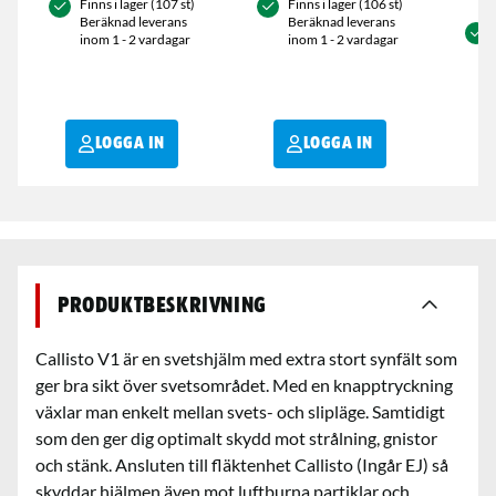
Finns i lager (107 st)
Finns i lager (106 st)
Beräknad leverans
Beräknad leverans
inom 1 - 2 vardagar
inom 1 - 2 vardagar
LOGGA IN
LOGGA IN
Produktbeskrivning
Callisto V1 är en svetshjälm med extra stort synfält som
ger bra sikt över svetsområdet. Med en knapptryckning
växlar man enkelt mellan svets- och slipläge. Samtidigt
som den ger dig optimalt skydd mot strålning, gnistor
och stänk. Ansluten till fläktenhet Callisto (Ingår EJ) så
skyddar hjälmen även mot luftburna partiklar och