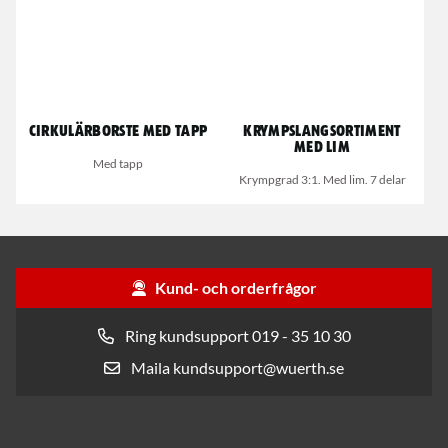
Cirkulärborste med tapp
Krympslangsortiment
med lim
Med tapp
Krympgrad 3:1. Med lim. 7 delar
Kund- och orderfrågor
Ring kundsupport 019 - 35 10 30
Maila kundsupport@wuerth.se