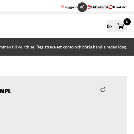
Logga in
Hitta butik
Kontakt
0
0
:-
mmen till wurth.se!
Registrera ett konto
och börja handla redan idag.
 MPL