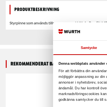
Produktbeskrivning
Styrpinne som används tillsammans med Hålsåg Pro-Fit MP
Samtycke
Denna webbplats använder 
Rekommenderat baserat på vald produkt
För att förbättra din använd
möjliggör anpassning av din u
annonser i nyhetsbrev, socia
ändamål. Du har kontroll öve
marknadsföringscookies kan i
godkänna samtycker du till så