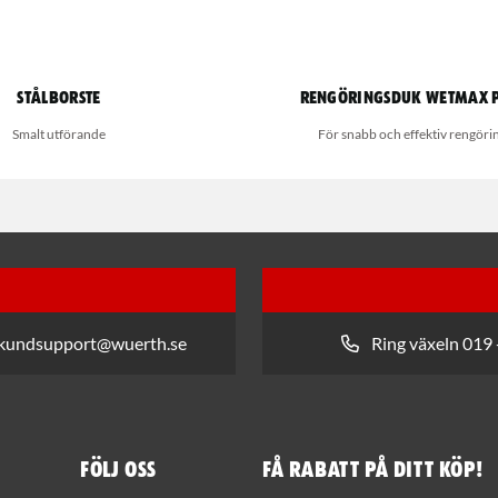
Stålborste
Rengöringsduk Wetmax 
Smalt utförande
För snabb och effektiv rengöri
 kundsupport@wuerth.se
Ring växeln 019 
Följ oss
Få rabatt på ditt köp!