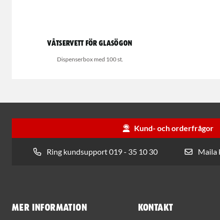
Våtservett för glasögon
Dispenserbox med 100 st.
Kund- och orderfrågor
Ring kundsupport 019 - 35 10 30
Maila
Mer information
Kontakt