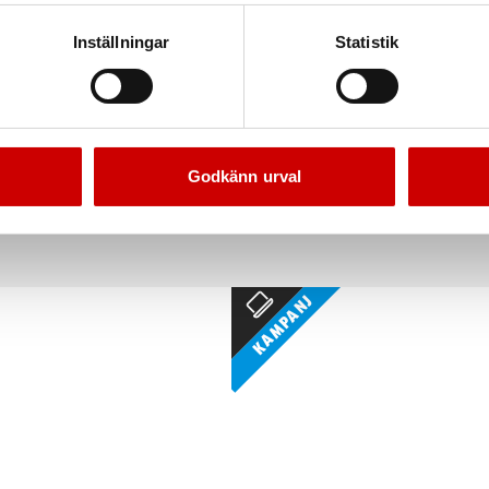
Inställningar
Statistik
borr Profit för metall
Hållare till hålsåg Pro-Fi
Godkänn urval
För metall
Click & Drill
Kampanj