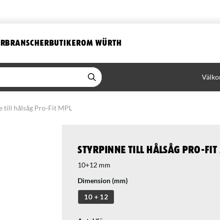
ER
BRANSCHER
BUTIKER
OM WÜRTH
Välko
e till hålsåg Pro-Fit MPL
Styrpinne till hålsåg Pro-Fit
10+12 mm
Dimension (mm)
10 + 12