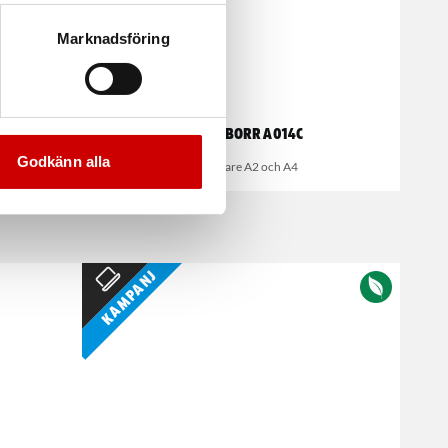
Marknadsföring
t Max
Centerborr A014C
Godkänn alla
För hållare A2 och A4
Kampanj