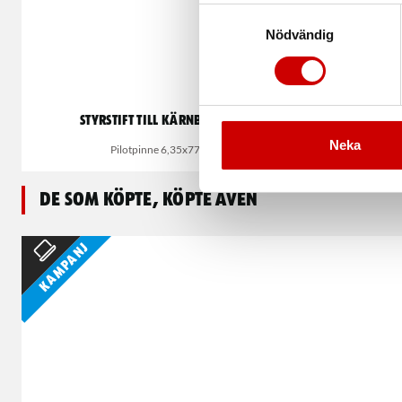
Samtyckesval
Nödvändig
Styrstift till kärnborr HSS
Centrum
Neka
Pilotpinne 6,35x77mm
De som köpte, köpte även
Kampanj