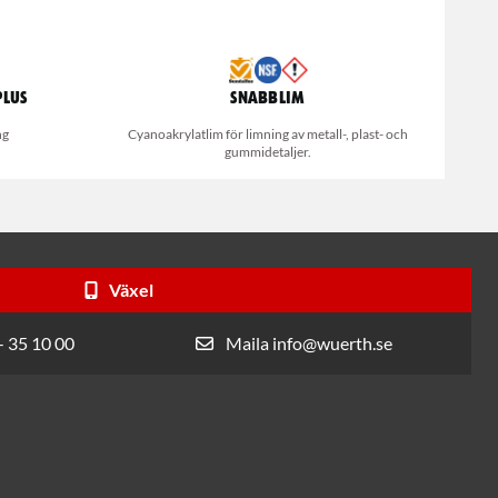
Plus
Snabblim
ng
Cyanoakrylatlim för limning av metall-, plast- och
gummidetaljer.
Växel
- 35 10 00
Maila info@wuerth.se