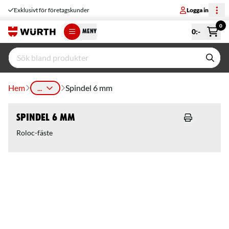
Exklusivt för företagskunder
Logga in
0
0
:-
MENY
Hem
...
Spindel 6 mm
Spindel 6 mm
Roloc-fäste