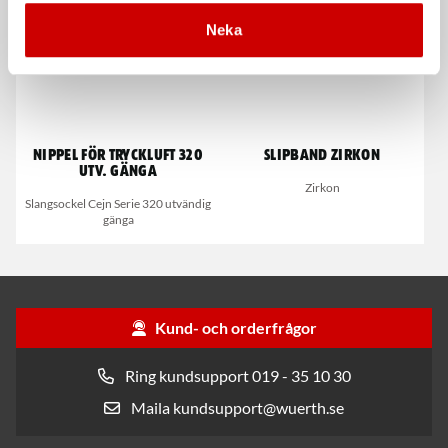
Neka
Nippel för tryckluft 320
Slipband zirkon
utv. gänga
Zirkon
Slangsockel Cejn Serie 320 utvändig
gänga
Kund- och orderfrågor
Ring kundsupport 019 - 35 10 30
Maila kundsupport@wuerth.se