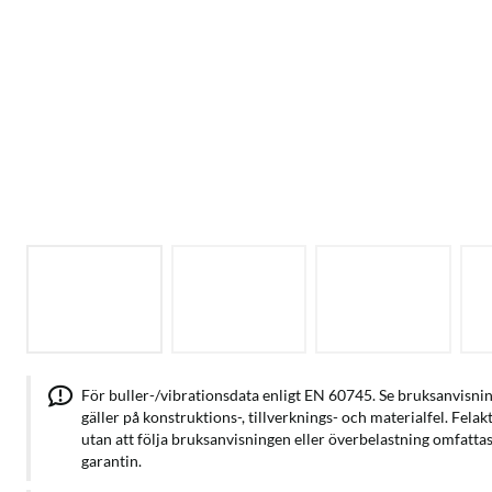
För buller-/vibrationsdata enligt EN 60745. Se bruksanvisnin
gäller på konstruktions-, tillverknings- och materialfel. Fela
utan att följa bruksanvisningen eller överbelastning omfattas
garantin.