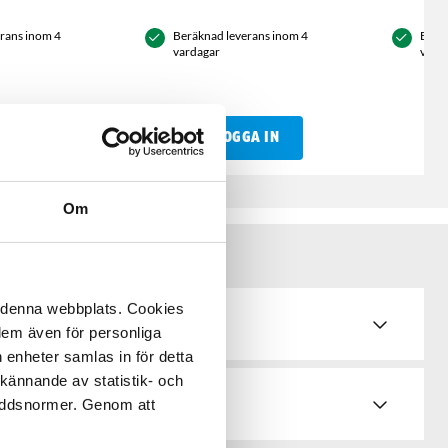
rans inom 4
Beräknad leverans inom 4
Berä
vardagar
vard
GA IN
LOGGA IN
Om
å denna webbplats. Cookies
 dem även för personliga
 enheter samlas in för detta
kännande av statistik- och
d & bruksanvisningar
kyddsnormer. Genom att