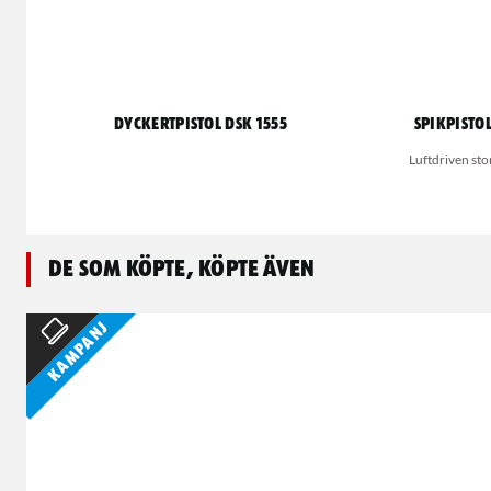
Dyckertpistol DSK 1555
Spikpisto
Luftdriven sto
De som köpte, köpte även
Kampanj