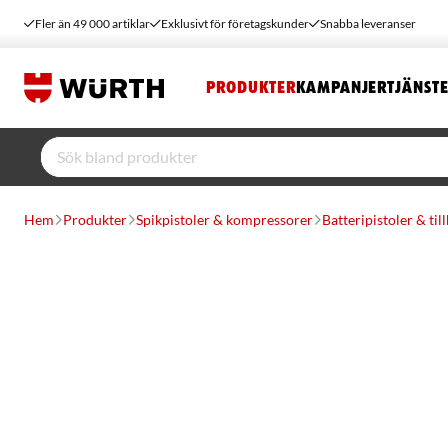
Fler än 49 000 artiklar
Exklusivt för företagskunder
Snabba leveranser
PRODUKTER
KAMPANJER
TJÄNST
Hem
Produkter
Spikpistoler & kompressorer
Batteripistoler & til