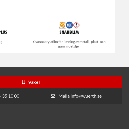
Plus
Snabblim
ng
Cyanoakrylatlim för limning av metall-, plast- och
gummidetaljer.
Växel
- 35 10 00
Maila info@wuerth.se