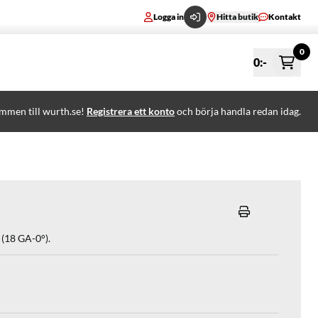
Logga in
Hitta butik
Kontakt
0
0
:-
mmen till wurth.se!
Registrera ett konto
och börja handla redan idag.
 (18 GA-0°).