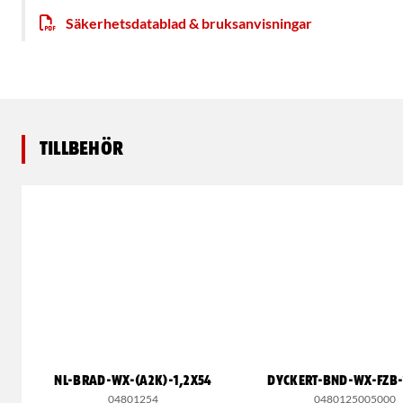
Säkerhetsdatablad & bruksanvisningar
Tillbehör
NL-BRAD-WX-(A2K)-1,2X54
DYCKERT-BND-WX-FZB-
04801254
0480125005000