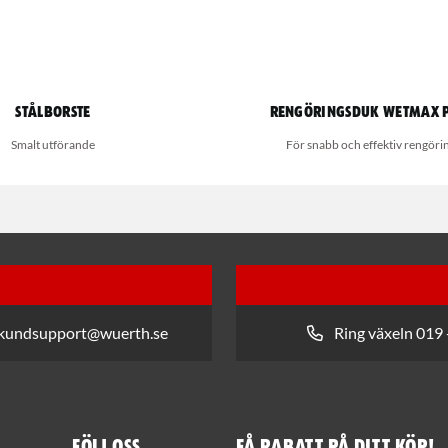
Stålborste
Rengöringsduk Wetmax 
Smalt utförande
För snabb och effektiv rengöri
 kundsupport@wuerth.se
Ring växeln 019 
Följ oss
Få rabatt på ditt köp!