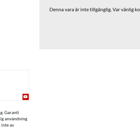
Denna vara är inte tillgänglig. Var vänlig ko
g. Garanti
ktig användning
 inte av