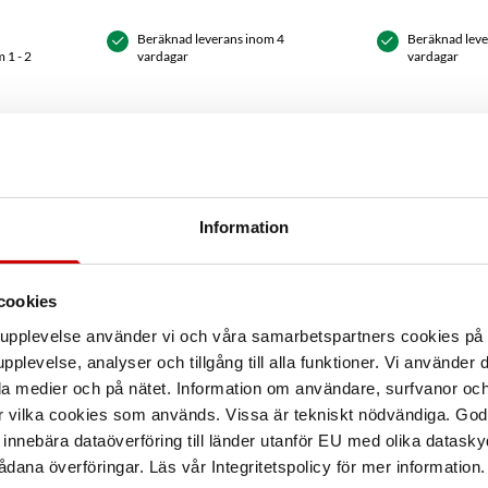
Beräknad leverans inom 4
Beräknad leve
 1 - 2
vardagar
vardagar
LOGGA IN
LOG
Information
cookies
arupplevelse använder vi och våra samarbetspartners cookies p
Egenskaper
pplevelse, analyser och tillgång till alla funktioner. Vi använder
la medier och på nätet. Information om användare, surfvanor och
h panel. Med ett 18V Li-Ion
r vilka cookies som används. Vissa är tekniskt nödvändiga. God
kall på kraft. Magasinet
Säkerhetsdatabla
nnebära dataöverföring till länder utanför EU med olika datas
och snabbt att ladda. BN50
dana överföringar. Läs vår Integritetspolicy för mer information.