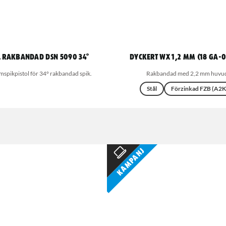
l rakbandad DSN 5090 34°
Dyckert WX 1,2 mm (18 GA-0
mspikpistol för 34° rakbandad spik.
Rakbandad med 2,2 mm huvu
Stål
Förzinkad FZB (A2K
Kampanj