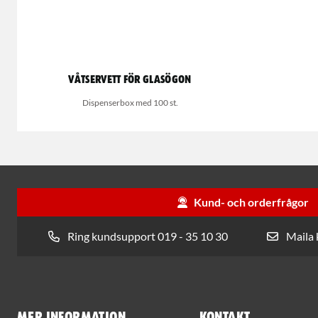
Våtservett för glasögon
Dispenserbox med 100 st.
Kund- och orderfrågor
Ring kundsupport 019 - 35 10 30
Maila
Mer information
Kontakt