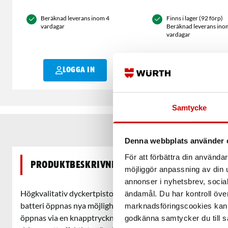
Beräknad leverans inom 4
Finns i lager (92 förp)
vardagar
Beräknad leverans inom
vardagar
LOGGA IN
LOGGA IN
Samtycke
Denna webbplats använder 
För att förbättra din använd
Produktbeskrivning
möjliggör anpassning av din u
annonser i nyhetsbrev, socia
Högkvalitativ dyckertpistol - Lämplig för att sätta lister oc
ändamål. Du har kontroll öve
batteri öppnas nya möjligheter av mobilitet utan att göra av
marknadsföringscookies kan i
öppnas via en knapptryckning vilket gör att det går enkelt 
godkänna samtycker du till så