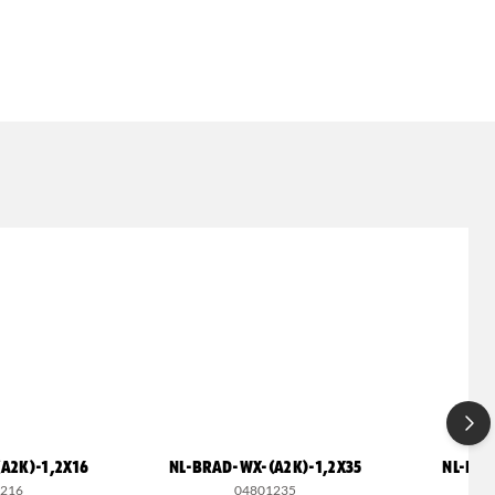
A2K)-1,2X16
NL-BRAD-WX-(A2K)-1,2X35
NL-BRA
1216
04801235