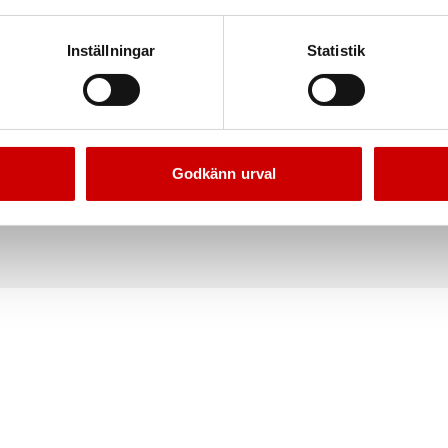
ighet. Avfyrningsresponsen är
riskera säkerheten sker
Inställningar
Statistik
även förhindrar risk för
Godkänn urval