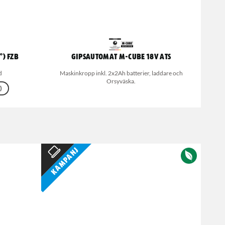
°) FZB
Gipsautomat M-Cube 18V ATS
d
Maskinkropp inkl. 2x2Ah batterier, laddare och
Orsyväska.
)
Kampanj