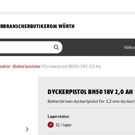
ER
BRANSCHER
BUTIKER
OM WÜRTH
Välko
lbehör
Batteripistoler
Dyckerpistol BN50 18V 2,0 Ah
Dyckerpistol BN50 18V 2,0 Ah
Batteridriven dyckertpistol för 1,2 mm dyckert
Lagerstatus
Ej i lager