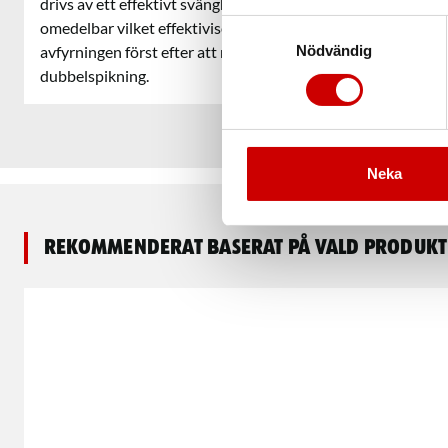
drivs av ett effektivt svänghjul för maximal kraft och pålitl
omedelbar vilket effektiviserar arbetstiden och för att inte 
Samtyckesval
Nödvändig
avfyrningen först efter att nosspärren har tryckts ner vilket 
dubbelspikning.
Neka
Rekommenderat baserat på vald produkt