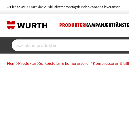
Fler än 49 000 artiklar
Exklusivt för företagskunder
Snabba leveranser
PRODUKTER
KAMPANJER
TJÄNST
Hem
Produkter
Spikpistoler & kompressorer
Kompressorer & til