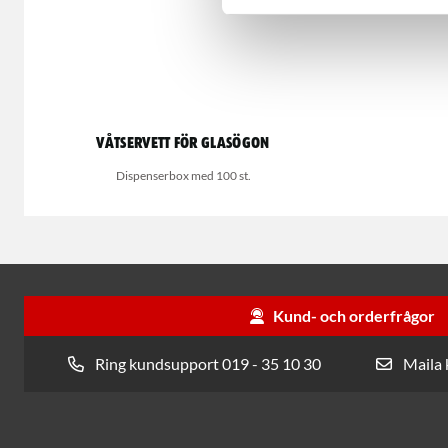
Våtservett för glasögon
Dispenserbox med 100 st.
Kund- och orderfrågor
Ring kundsupport 019 - 35 10 30
Maila