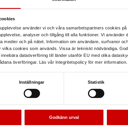
cookies
arupplevelse använder vi och våra samarbetspartners cookies p
pplevelse, analyser och tillgång till alla funktioner. Vi använder
la medier och på nätet. Information om användare, surfvanor och
r vilka cookies som används. Vissa är tekniskt nödvändiga. God
yckluftsslang PVC
Högtrycksslangvinda MAX 
nnebära dataöverföring till länder utanför EU med olika datas
dana överföringar. Läs vår Integritetspolicy för mer information.
ätt och köldbeständig
30 meter.
Inställningar
Statistik
Kampanj
Godkänn urval