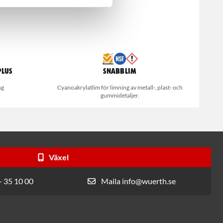
Plus
Snabblim
ng
Cyanoakrylatlim för limning av metall-, plast- och
gummidetaljer.
Växel
- 35 10 00
Maila info@wuerth.se