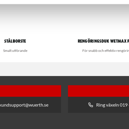
Stålborste
Rengöringsduk Wetmax 
Smalt utförande
För snabb och effektiv rengöri
 kundsupport@wuerth.se
Ring växeln 019 