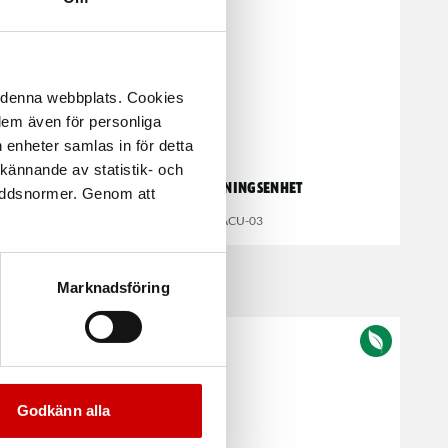
å denna webbplats. Cookies
 dem även för personliga
 enheter samlas in för detta
kännande av statistik- och
HT130
Luftreningsenhet
kyddsnormer. Genom att
ACU-03
Marknadsföring
Kampanj
Godkänn alla