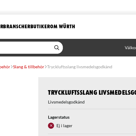
ER
BRANSCHER
BUTIKER
OM WÜRTH
Välko
lbehör
Slang & tillbehör
Tryckluftsslang livsmedelsgodkänd
Tryckluftsslang livsmedels
Livsmedelsgodkänd
Lagerstatus
Ej i lager