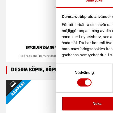
Samtycke
Denna webbplats använder 
För att förbättra din använd
möjliggör anpassning av din u
annonser i nyhetsbrev, socia
ändamål. Du har kontroll öve
Tryckluftsslang Würth
Tr
marknadsföringscookies kan i
godkänna samtycker du till så
Röd rak slang i polyuretan med armering
L
Samtyckesval
De som köpte, köpte även
Nödvändig
Kampanj
Neka