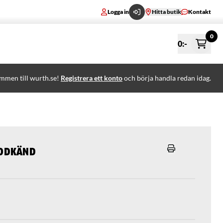
Logga in
Hitta butik
Kontakt
0
0
:-
mmen till wurth.se!
Registrera ett konto
och börja handla redan idag.
godkänd