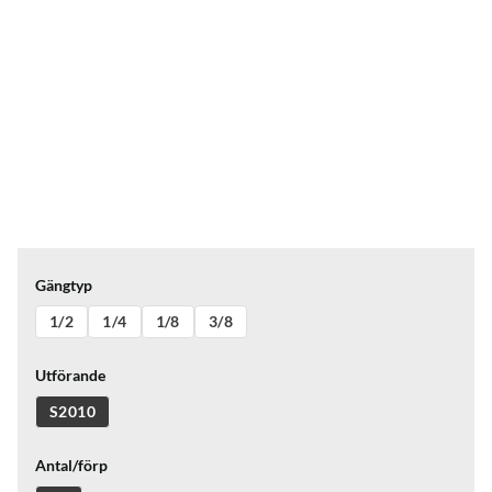
Gängtyp
1/2
1/4
1/8
3/8
Utförande
S2010
Antal/förp