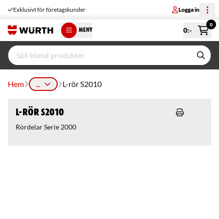
Exklusivt för företagskunder
Logga in
0
0
:-
MENY
Hem
...
L-rör S2010
L-rör S2010
Rördelar Serie 2000