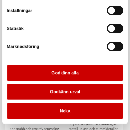
vår Integritetspolicy för mer information.
Inställningar
Statistik
Våtservett för glasögon
Stålborste
Marknadsföring
Dispenserbox med 100 st.
Smalt utförande
Kampanj
Kampanj
Godkänn alla
Godkänn urval
Neka
Rengöringsduk Wetmax
Snabblim
Plus
Cyanoakrylatlim för limning av
För snabb och effektiv rengöring
metall-, plast- och gummidetaljer.