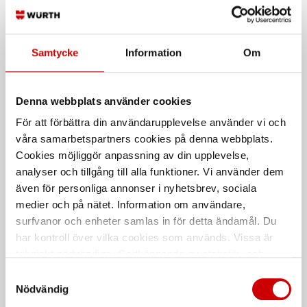
T-Skarv 2003
Plugg S2610
Tryckluftskoppling Serie 2000
Rördelar Serie 2000
Samtycke
Information
Om
Denna webbplats använder cookies
För att förbättra din användarupplevelse använder vi och
våra samarbetspartners cookies på denna webbplats.
Cookies möjliggör anpassning av din upplevelse,
analyser och tillgång till alla funktioner. Vi använder dem
även för personliga annonser i nyhetsbrev, sociala
L-rör S2020
Y-rör 2043
medier och på nätet. Information om användare,
Rördelar Serie 2000
Tryckluftskoppling serie 2000
surfvanor och enheter samlas in för detta ändamål. Du
har kontroll över vilka cookies som används. Vissa är
De som köpte, köpte även
tekniskt nödvändiga. Godkännande av statistik- och
marknadsföringscookies kan innebära dataöverföring till
Samtyckesval
länder utanför EU med olika dataskyddsnormer. Genom
Nödvändig
Kampanj
att godkänna samtycker du till sådana överföringar. Läs