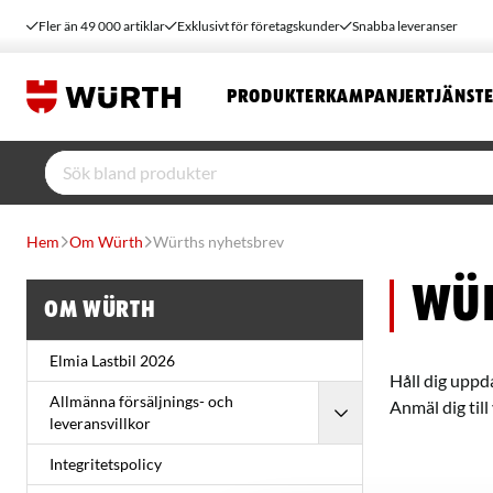
Fler än 49 000 artiklar
Exklusivt för företagskunder
Snabba leveranser
PRODUKTER
KAMPANJER
TJÄNST
Hem
Om Würth
Würths nyhetsbrev
Wür
Om Würth
Elmia Lastbil 2026
Håll dig upp
Allmänna försäljnings- och
Anmäl dig till
leveransvillkor
Integritetspolicy