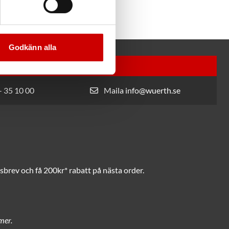
Godkänn alla
Växel
- 35 10 00
Maila info@wuerth.se
brev och få 200kr* rabatt på nästa order.
mer.