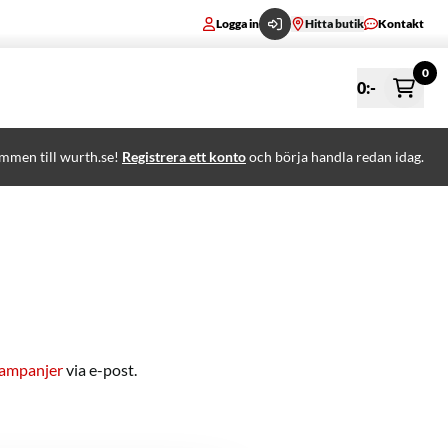
Logga in
Hitta butik
Kontakt
0
0
:-
mmen till wurth.se!
Registrera ett konto
och börja handla redan idag.
kampanjer
via e-post.