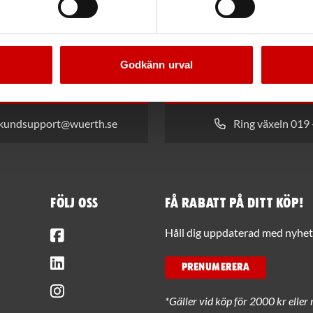
Godkänn urval
 kundsupport@wuerth.se
Ring växeln 019 
Följ oss
Få rabatt på ditt köp!
Facebook
Håll dig uppdaterad med nyhets
LinkedIn
PRENUMERERA
Instagram
*Gäller vid köp för 2000 kr eller 