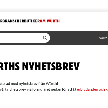
ER
BRANSCHER
BUTIKER
OM WÜRTH
Välko
ths nyhetsbrev
daterad med nyhetsbrev från Würth!
 vårt nyhetsbrev via formuläret nedan för att få
erbjudanden och 