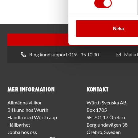
Neka
Kund- och orderfrågor
Ring kundsupport 019 - 35 10 30
Maila
Mer information
Kontakt
Allmänna villkor
Würth Svenska AB
Bli kund hos Würth
Box 1705
Handla med Würth app
SE-701 17 Örebro
Hållbarhet
Berglundavägen 38
Jobba hos oss
Örebro, Sweden