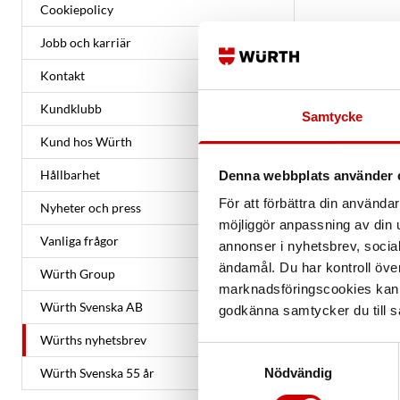
Cookiepolicy
Jobb och karriär
Kontakt
Kundklubb
Samtycke
Kund hos Würth
Hållbarhet
Denna webbplats använder 
För att förbättra din använd
Nyheter och press
möjliggör anpassning av din u
Vanliga frågor
annonser i nyhetsbrev, socia
ändamål. Du har kontroll öve
Würth Group
marknadsföringscookies kan i
Würth Svenska AB
godkänna samtycker du till så
Würths nyhetsbrev
Samtyckesval
Würth Svenska 55 år
Nödvändig