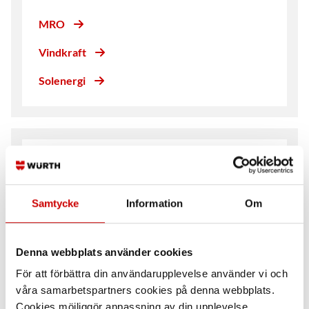
MRO
Vindkraft
Solenergi
Våra branscher
På våra branschsidor hittar du förslag på tjänster
Samtycke
Information
Om
och lösningar som gör att ditt företag blir mer
lönsamt och sparar tid, smarta guider, ett
anpassat produktsortiment och mycket mer.
Denna webbplats använder cookies
Våra produkter är av högsta kvalitet och vi har
För att förbättra din användarupplevelse använder vi och
ett starkt fokus på service, specialistkunskap och
våra samarbetspartners cookies på denna webbplats.
koncept som vi baserat på dig och dina
Cookies möjliggör anpassning av din upplevelse,