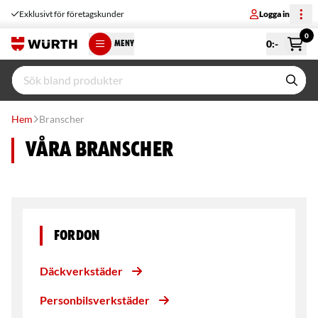
Exklusivt för företagskunder
Logga in
0
0
:-
MENY
Hem
Branscher
Våra branscher
Fordon
Däckverkstäder
Personbilsverkstäder