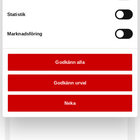
Wurth
6-kants hylsa kraft, metrisk -
längd 50 mm
175 och 300 mm
Statistik
Marknadsföring
Godkänn alla
Hylsa 1" 12 kant Würth
Hylsa 3/4" 50-68 mm
Godkänn urval
Metrisk
6-kants hylsa (MM), längd 50-68
mm
DIN 3124
ISO 2725
Neka