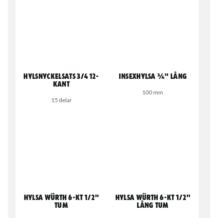
Hylsnyckelsats 3/4 12-
Insexhylsa ¾" lång
kant
100 mm
15 delar
Hylsa Würth 6-kt 1/2"
Hylsa Würth 6-kt 1/2"
tum
lång tum