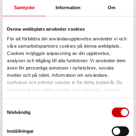
Samtycke
Information
Om
Denna webbplats använder cookies
För att förbättra din användarupplevelse använder vi och
våra samarbetspartners cookies på denna webbplats.
Cookies möjliggör anpassning av din upplevelse,
Hylssats 1" 21 delar
Krafthylsa 1" 95 mm
analyser och tillgång till alla funktioner. Vi använder dem
6-kant
6-kants hylsa kraft metrisk, längd
även för personliga annonser i nyhetsbrev, sociala
95 mm
medier och på nätet. Information om användare,
surfvanor och enheter samlas in för detta ändamål. Du
har kontroll över vilka cookies som används. Vissa är
tekniskt nödvändiga. Godkännande av statistik- och
marknadsföringscookies kan innebära dataöverföring till
Samtyckesval
länder utanför EU med olika dataskyddsnormer. Genom
Nödvändig
att godkänna samtycker du till sådana överföringar. Läs
vår Integritetspolicy för mer information.
Inställningar
Krafthylsa 1" 50 mm
Kraftförlängare 1"