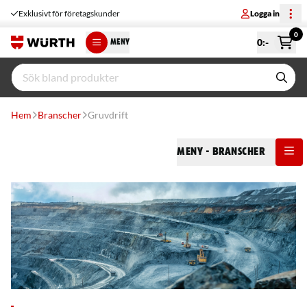
Exklusivt för företagskunder
Logga in
0
0
:-
MENY
Hem
Branscher
Gruvdrift
Meny
- Branscher