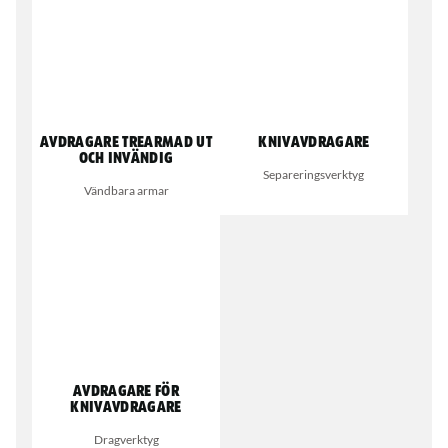
Avdragare trearmad Ut
Knivavdragare
och invändig
Separeringsverktyg
Vändbara armar
Avdragare för
knivavdragare
Dragverktyg