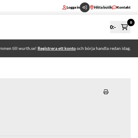
Logga in
Hitta butik
Kontakt
0
0
:-
mmen till wurth.se!
Registrera ett konto
och börja handla redan idag.