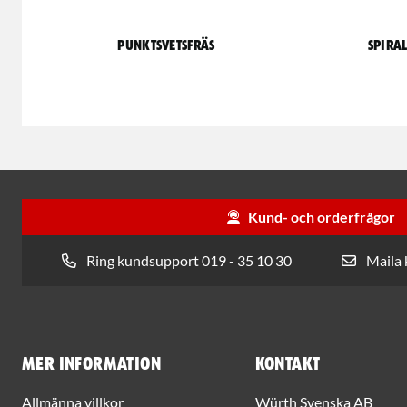
Punktsvetsfräs
Spira
Kund- och orderfrågor
Ring kundsupport 019 - 35 10 30
Maila
Mer information
Kontakt
Allmänna villkor
Würth Svenska AB