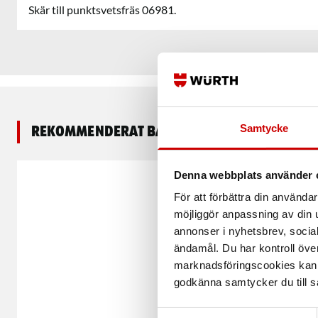
Skär till punktsvetsfräs 06981.
Samtycke
Rekommenderat baserat på vald produkt
Denna webbplats använder 
För att förbättra din använd
möjliggör anpassning av din u
annonser i nyhetsbrev, socia
ändamål. Du har kontroll öve
marknadsföringscookies kan i
godkänna samtycker du till så
Samtyckesval