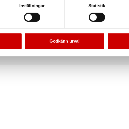
Inställningar
Statistik
ktsvetsborr magma
Punktsvetsborr HSS
SCO, Magma Longlife
Liknande DIN 1897
DIN 1897
Godkänn urval