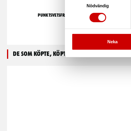
Nödvändig
Punktsvetsfräs
Pun
H
Neka
De som köpte, köpte även