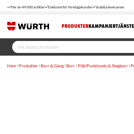
Fler än 49 000 artiklar
Exklusivt för företagskunder
Snabba leveranser
PRODUKTER
KAMPANJER
TJÄNST
Hem
Produkter
Borr & Gäng
Borr
Plåt/Punktsvets & Stegborr
P