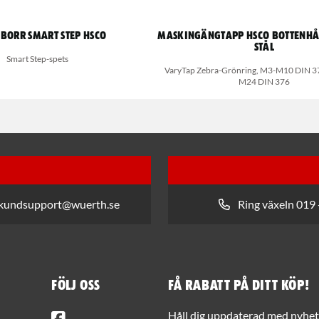
lborr Smart Step HSCO
Maskingängtapp HSCo bottenhål
stål
Smart Step-spets
VaryTap Zebra-Grönring, M3-M10 DIN 3
M24 DIN 376
 kundsupport@wuerth.se
Ring växeln 019 
Följ oss
Få rabatt på ditt köp!
Facebook
Håll dig uppdaterad med nyhets