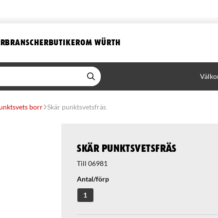
ER
BRANSCHER
BUTIKER
OM WÜRTH
Välko
unktsvets borr
Skär punktsvetsfräs
Skär punktsvetsfräs
Till 06981
Antal/förp
1