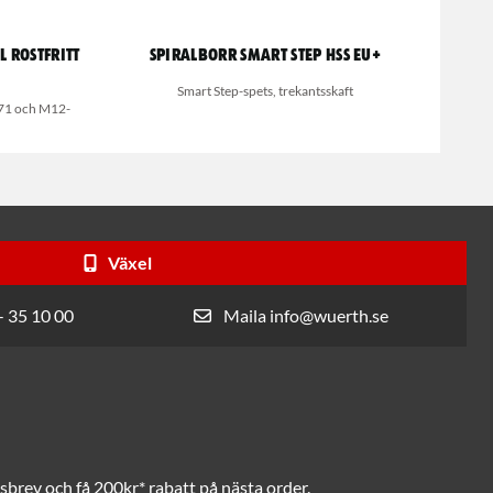
 rostfritt
Spiralborr Smart Step HSS EU+
Smart Step-spets, trekantsskaft
71 och M12-
Växel
- 35 10 00
Maila info@wuerth.se
brev och få 200kr* rabatt på nästa order.