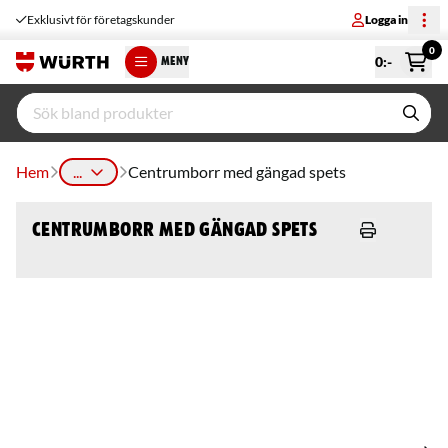
Exklusivt för företagskunder
Logga in
0
0
:-
MENY
Hem
...
Centrumborr med gängad spets
Centrumborr med gängad spets