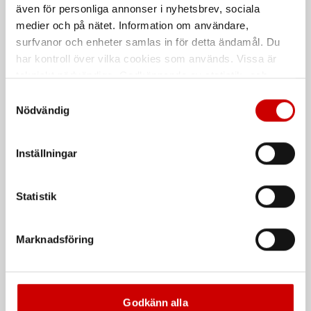
även för personliga annonser i nyhetsbrev, sociala
medier och på nätet. Information om användare,
surfvanor och enheter samlas in för detta ändamål. Du
har kontroll över vilka cookies som används. Vissa är
tekniskt nödvändiga. Godkännande av statistik- och
marknadsföringscookies kan innebära dataöverföring till
Samtyckesval
länder utanför EU med olika dataskyddsnormer. Genom
Nödvändig
att godkänna samtycker du till sådana överföringar. Läs
Spiralborr trä Longlife &
Hammarborr Quadro-L
vår Integritetspolicy för mer information.
Speed
Inställningar
SDS-Plus fäste, För betong, tegel
HSS
och sten
Statistik
De som köpte, köpte även
Marknadsföring
Kampanj
Godkänn alla