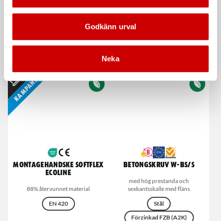
Godkänn urval
Svarta nitrilhandskar
Rengöringsduk Wetmax
Plus
Nitrilhandskar för engångsbruk
Neka
För snabb och effektiv rengöring
Kampanj
Montagehandske Softflex
Betongskruv W-BS/S
Ecoline
med hög prestanda och
88% återvunnet material
sexkantsskalle med fläns
EN 420
Stål
Förzinkad FZB (A2K)