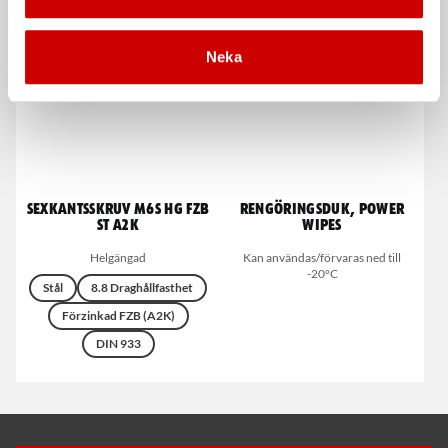
Neka
Sexkantsskruv M6S HG FZB
Rengöringsduk, Power
ST A2K
Wipes
Helgängad
Kan användas/förvaras ned till
-20°C
Stål
8.8 Draghållfasthet
Förzinkad FZB (A2K)
DIN 933