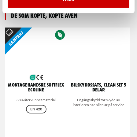
De som köpte, köpte även
Kampanj
Montagehandske Softflex
Bilskyddssats, Clean Set 5
Ecoline
delar
88% återvunnet material
Engångsskydd för skydd av
interiören när bilen är på service
EN 420