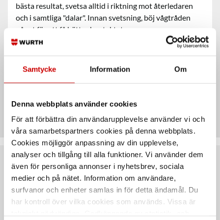
bästa resultat, svetsa alltid i riktning mot återledaren
och i samtliga "dalar". Innan svetsning, böj vågtråden
något för att få bättre kontaktytor.
Användningsområde
Samtycke
Information
Om
Teknisk data
Denna webbplats använder cookies
För att förbättra din användarupplevelse använder vi och
våra samarbetspartners cookies på denna webbplats.
Cookies möjliggör anpassning av din upplevelse,
analyser och tillgång till alla funktioner. Vi använder dem
även för personliga annonser i nyhetsbrev, sociala
Rekommenderat baserat på vald produkt
medier och på nätet. Information om användare,
surfvanor och enheter samlas in för detta ändamål. Du
har kontroll över vilka cookies som används. Vissa är
tekniskt nödvändiga. Godkännande av statistik- och