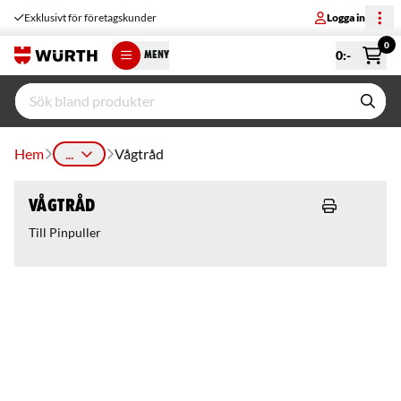
Exklusivt för företagskunder
Logga in
0
0
:-
MENY
Hem
...
Vågtråd
Vågtråd
Till Pinpuller