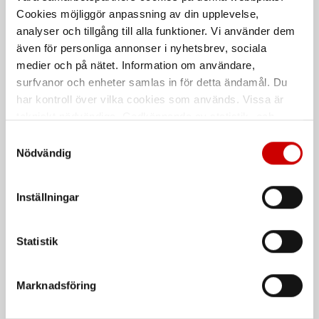
Cookies möjliggör anpassning av din upplevelse,
Vinkelslip EWS 10-125
Vinkelslip EWS 19-125-EQAC
analyser och tillgång till alla funktioner. Vi använder dem
Compact
P
även för personliga annonser i nyhetsbrev, sociala
1000 W
1900W
medier och på nätet. Information om användare,
surfvanor och enheter samlas in för detta ändamål. Du
Kampanj
har kontroll över vilka cookies som används. Vissa är
tekniskt nödvändiga. Godkännande av statistik- och
marknadsföringscookies kan innebära dataöverföring till
Samtyckesval
länder utanför EU med olika dataskyddsnormer. Genom
Nödvändig
att godkänna samtycker du till sådana överföringar. Läs
vår Integritetspolicy för mer information.
Inställningar
Vinkelslip EWS 7 Basic
Vinkelslipmaskin SWS 13-
125-EAP
720W, 125 mm
Statistik
1300 W, Dödmansfunktion
Marknadsföring
De som köpte, köpte även