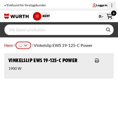
Exklusivt för företagskunder
Logga in
0
0
:-
MENY
Hem
...
Vinkelslip EWS 19-125-C Power
Vinkelslip EWS 19-125-C Power
1900 W