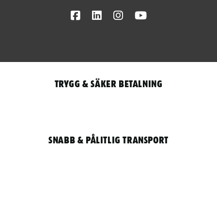
Facebook
LinkedIn
Instagram
Youtube
Trygg & säker betalning
Snabb & pålitlig transport
Qantity
LOGGA IN / REGISTRERA FÖR ATT HANDLA