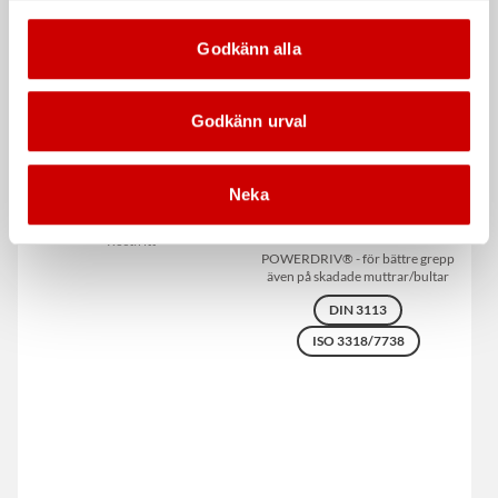
Godkänn alla
Godkänn urval
Neka
Kapskiva Speed Grön
Blocknyckel Wurth
Powerdrive
Rostfritt
POWERDRIV® - för bättre grepp
även på skadade muttrar/bultar
DIN 3113
ISO 3318/7738