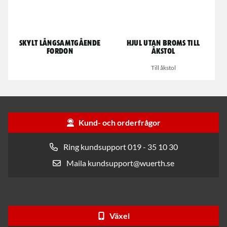
Skylt Långsamtgående
Hjul utan broms till
fordon
åkstol
Till åkstol
Kund- och orderfrågor
Ring kundsupport 019 - 35 10 30
Maila kundsupport@wuerth.se
Växel