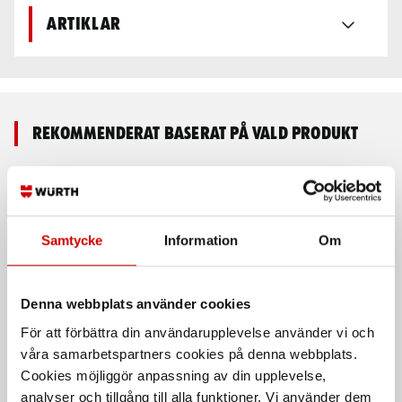
Artiklar
Rekommenderat baserat på vald produkt
Samtycke
Information
Om
Denna webbplats använder cookies
För att förbättra din användarupplevelse använder vi och
Hantverksshorts X1502
Serviceshorts med
spikfickor
våra samarbetspartners cookies på denna webbplats.
1502 100% bomull
Cookies möjliggör anpassning av din upplevelse,
1494 60% bomull, 40% polyester
analyser och tillgång till alla funktioner. Vi använder dem