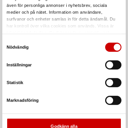
även för personliga annonser i nyhetsbrev, sociala
medier och på nätet. Information om användare,
surfvanor och enheter samlas in för detta ändamål. Du
har kontroll över vilka cookies som används. Vissa är
tekniskt nödvändiga. Godkännande av statistik- och
marknadsföringscookies kan innebära dataöverföring till
Samtyckesval
länder utanför EU med olika dataskyddsnormer. Genom
Nödvändig
att godkänna samtycker du till sådana överföringar. Läs
Hantverksshorts stretch
Hantverksshorts 4-
X1992
vägsstretch X1988
vår Integritetspolicy för mer information.
Inställningar
1992 55% bomull, 30% polyester,
1988 82% Polyamid, 18% Elastan
15% polyamid
Statistik
De som köpte, köpte även
Marknadsföring
Kampanj
Godkänn alla