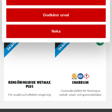
Godkänn urval
Våtservett för glasögon
Stålborste
Dispenserbox med 100 st.
Smalt utförande
Neka
Kampanj
Kampanj
Rengöringsduk Wetmax
Snabblim
Plus
Cyanoakrylatlim för limning av
För snabb och effektiv rengöring
metall-, plast- och gummidetaljer.