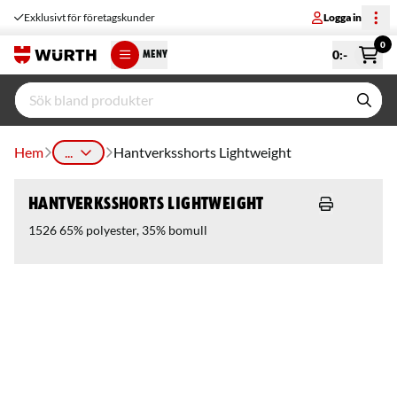
Exklusivt för företagskunder
Logga in
0
0
:-
MENY
Hem
...
Hantverksshorts Lightweight
Hantverksshorts Lightweight
1526 65% polyester, 35% bomull