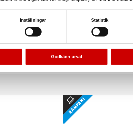
Inställningar
Statistik
ör stenskottsreparation
Skyddssko Jalas 7168 Zenit 
t system för att reparera stenskott i
Vattenavvisande modell i ny desi
Godkänn urval
vindruta
EN ISO 20345
Kampanj