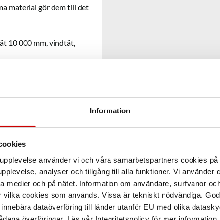
a material gör dem till det
tät 10 000 mm, vindtät,
Information
cookies
arupplevelse använder vi och våra samarbetspartners cookies p
pplevelse, analyser och tillgång till alla funktioner. Vi använder
la medier och på nätet. Information om användare, surfvanor och
r vilka cookies som används. Vissa är tekniskt nödvändiga. God
nnebära dataöverföring till länder utanför EU med olika datas
dana överföringar. Läs vår Integritetspolicy för mer information.