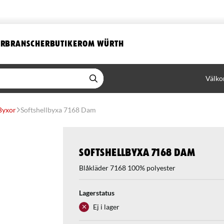
ER
BRANSCHER
BUTIKER
OM WÜRTH
Välko
Byxor
Softshellbyxa 7168 Dam
Softshellbyxa 7168 Dam
Blåkläder 7168 100% polyester
Lagerstatus
Ej i lager