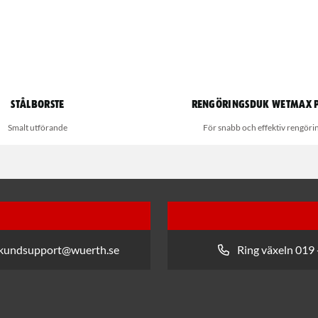
Stålborste
Rengöringsduk Wetmax 
Smalt utförande
För snabb och effektiv rengöri
 kundsupport@wuerth.se
Ring växeln 019 