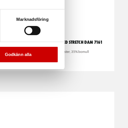
Marknadsföring
Evo S3
Varselbyxa med stretch dam 7161
gn.
65% polyester, 35% bomull
Godkänn alla