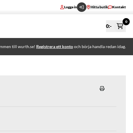
Logga in
Hitta butik
Kontakt
0
0
:-
mmen till wurth.se!
Registrera ett konto
och börja handla redan idag.