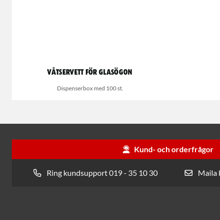
Våtservett för glasögon
Dispenserbox med 100 st.
Kund- och orderfrågor
Ring kundsupport 019 - 35 10 30
Maila