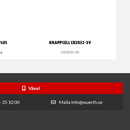
Plus
Knappcell CR2032-3V
ng
CR2032-3V
Växel
- 35 10 00
Maila info@wuerth.se