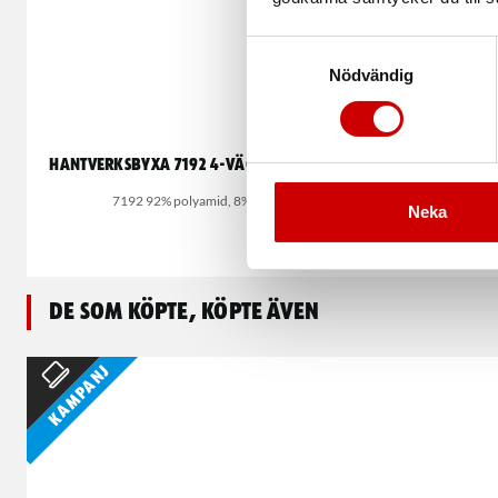
Samtyckesval
Nödvändig
Hantverksbyxa 7192 4-vägsstretch dam
System f
7192 92% polyamid, 8% elastan
Snabbt och enkel
Neka
De som köpte, köpte även
Kampanj