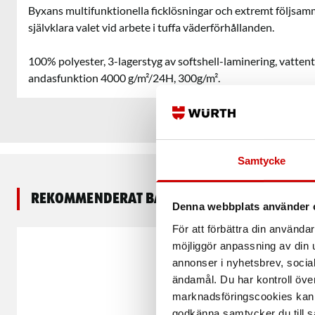
Byxans multifunktionella ficklösningar och extremt följsamm
självklara valet vid arbete i tuffa väderförhållanden.
100% polyester, 3-lagerstyg av softshell-laminering, vatten
andasfunktion 4000 g/m²/24H, 300g/m².
Samtycke
Rekommenderat baserat på vald produkt
Denna webbplats använder 
För att förbättra din använd
möjliggör anpassning av din u
annonser i nyhetsbrev, socia
ändamål. Du har kontroll öve
marknadsföringscookies kan i
godkänna samtycker du till så