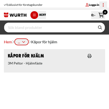
Exklusivt för företagskunder
Logga in
0
0
:-
MENY
Hem
...
Kåpor för hjälm
Kåpor för hjälm
3M Peltor - Hjälmfäste