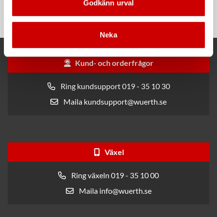
Godkänn urval
CR2032-3V
För snabb och effektiv rengöring
Neka
Kund- och orderfrågor
Ring kundsupport 019 - 35 10 30
Maila kundsupport@wuerth.se
Växel
Ring växeln 019 - 35 10 00
Maila info@wuerth.se