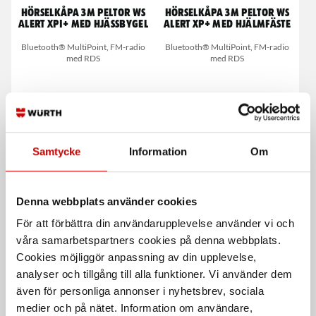
Hörselkåpa 3M PELTOR WS
Hörselkåpa 3M PELTOR WS
Alert XPI+ med hjässbygel
Alert XP+ med hjälmfäste
Bluetooth® MultiPoint, FM-radio
Bluetooth® MultiPoint, FM-radio
med RDS
med RDS
Samtycke
Information
Om
Denna webbplats använder cookies
3M Peltor WorkTunes Pro
3M Peltor WS LiteCom PRO
III Hjässbygel
För att förbättra din användarupplevelse använder vi och
FM-radio och 3,5 mm AUX-ingång
våra samarbetspartners cookies på denna webbplats.
Hjässbygel Hi-Viz
Cookies möjliggör anpassning av din upplevelse,
analyser och tillgång till alla funktioner. Vi använder dem
De som köpte, köpte även
även för personliga annonser i nyhetsbrev, sociala
medier och på nätet. Information om användare,