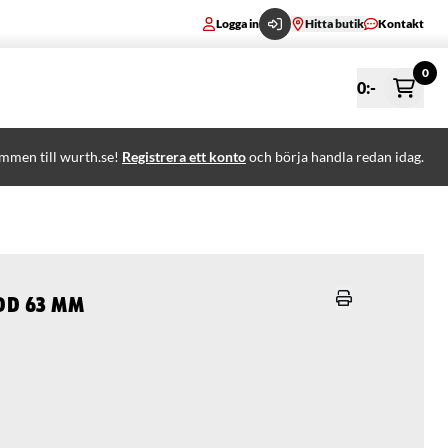
Logga in
Hitta butik
Kontakt
0
0
:-
mmen till wurth.se!
Registrera ett konto
och börja handla redan idag.
dd 63 mm