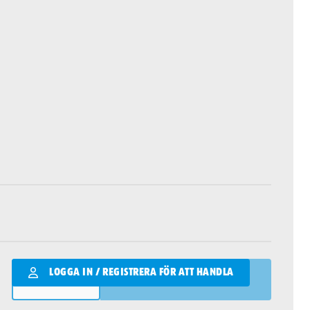
Qantity
LOGGA IN / REGISTRERA FÖR ATT HANDLA
LÄGG I VARUKORGEN