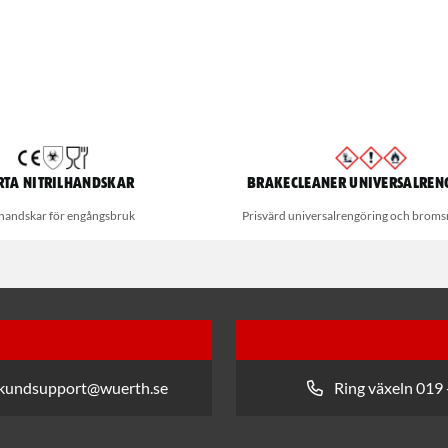
rta nitrilhandskar
Brakecleaner universalren
lhandskar för engångsbruk
Prisvärd universalrengöring och broms
 kundsupport@wuerth.se
Ring växeln 019 