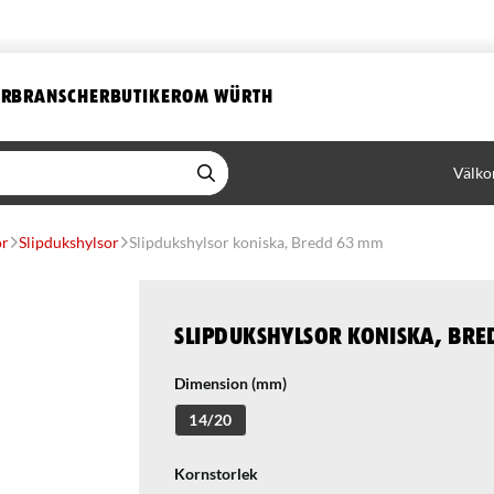
ER
BRANSCHER
BUTIKER
OM WÜRTH
Välko
ör
Slipdukshylsor
Slipdukshylsor koniska, Bredd 63 mm
Slipdukshylsor koniska, Bre
Dimension (mm)
14/20
Kornstorlek