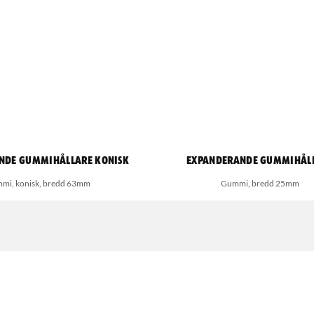
nde gummihållare konisk
Expanderande gummihål
mi, konisk, bredd 63mm
Gummi, bredd 25mm