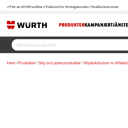
Fler än 49 000 artiklar
Exklusivt för företagskunder
Snabba leveranser
PRODUKTER
KAMPANJER
TJÄNST
Hem
Produkter
Slip och polerprodukter
Slipdukshylsor m tillbeh