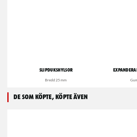
Slipdukshylsor
Expandera
Bredd 25 mm
Gum
De som köpte, köpte även