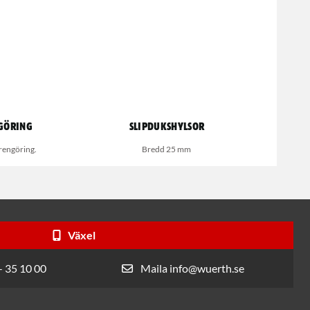
göring
Slipdukshylsor
rengöring.
Bredd 25 mm
Växel
- 35 10 00
Maila info@wuerth.se