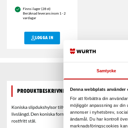
Finns i lager (28 st)
Beräknad leverans inom 1 - 2
vardagar
LOGGA IN
Samtycke
Denna webbplats använder 
Produktbeskrivning
För att förbättra din använd
möjliggör anpassning av din u
Koniska slipdukshylsor tillverkade av högkvalitativ zirkonk
annonser i nyhetsbrev, socia
livslängd. Den koniska formen gör det enkelt att slipa och f
ändamål. Du har kontroll öve
rostfritt stål.
marknadsföringscookies kan i