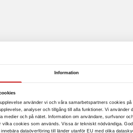
Information
cookies
Användningsområ
arupplevelse använder vi och våra samarbetspartners cookies p
pplevelse, analyser och tillgång till alla funktioner. Vi använder
orund som ger en längre
la medier och på nätet. Information om användare, surfvanor och
orma både vanligt och
Egenskaper
r vilka cookies som används. Vissa är tekniskt nödvändiga. God
nnebära dataöverföring till länder utanför EU med olika datas