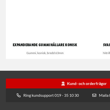
Expanderande gummihållare konisk
Sva
Gummi, konisk, bredd 63mm
Nitri
Kund- och orderfrågor
Ring kundsupport 019 - 35 10 30
Maila