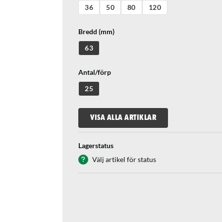
36
50
80
120
Bredd (mm)
63
Antal/förp
25
VISA ALLA ARTIKLAR
Lagerstatus
Välj artikel för status