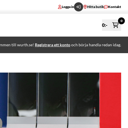
Logga in
Hitta butik
Kontakt
0
0
:-
mmen till wurth.se!
Registrera ett konto
och börja handla redan idag.