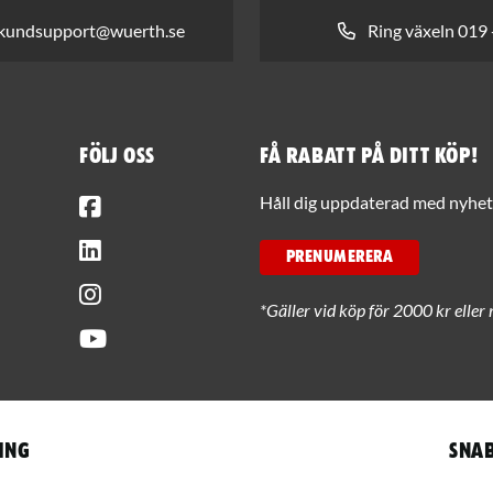
 kundsupport@wuerth.se
Ring växeln 019 
Följ oss
Få rabatt på ditt köp!
Facebook
Håll dig uppdaterad med nyhets
LinkedIn
PRENUMERERA
Instagram
*Gäller vid köp för 2000 kr eller 
Youtube
ing
Snab