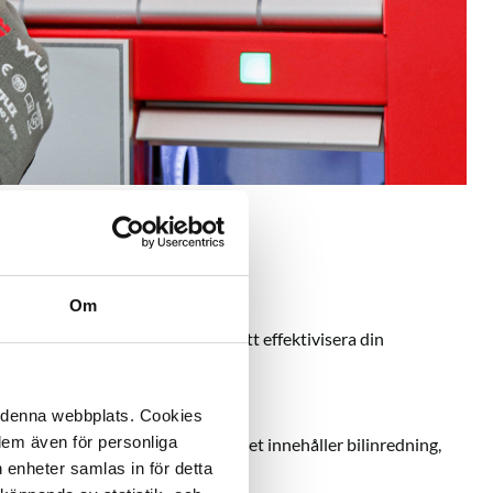
Om
som skapar möjligheter för dig att effektivisera din
å denna webbplats. Cookies
 dem även för personliga
lar det Würth on the go. Konceptet innehåller bilinredning,
 enheter samlas in för detta
ia Würth APP, och mycket mer.