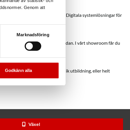
kännande av statistik- och
kyddsnormer. Genom att
ken – vi kallar det ORSY Digital. Digitala systemlösningar för
Marknadsföring
der med sedan starten för 55 år sedan. I vårt showroom får du
rån din verksamhet.
Godkänn alla
en schemalagd eller företagsunik utbildning, eller helt
Växel