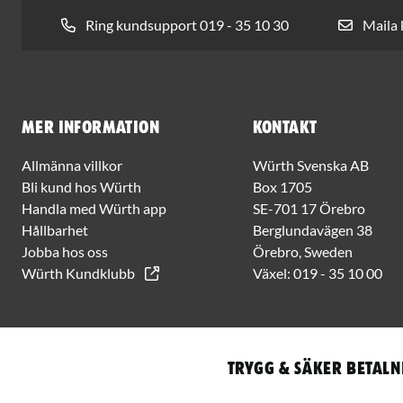
Ring kundsupport 019 - 35 10 30
Maila
Mer information
Kontakt
Allmänna villkor
Würth Svenska AB
Bli kund hos Würth
Box 1705
Handla med Würth app
SE-701 17 Örebro
Hållbarhet
Berglundavägen 38
Jobba hos oss
Örebro, Sweden
Würth Kundklubb
Växel:
019 - 35 10 00
Trygg & säker betaln