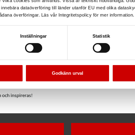
r vilka cookies som används. Vissa är tekniskt nödvändiga. God
nnebära dataöverföring till länder utanför EU med olika datas
dana överföringar. Läs vår Integritetspolicy för mer information.
eras av våra digitala servicesystem som bygger på den senaste tekni
er, industri och byggarbetsplatser.
Inställningar
Statistik
m
ar du också våra traditionella ORSY-system som vi servat våra kun
för hur vi skulle kunna anpassa dessa system, och vår service, utif
ch konferens
Godkänn urval
re har dessutom utbildnings- och konferenslokaler. Här kan du gå 
åra toppmoderna konferenslokaler för möten.
och inspireras!