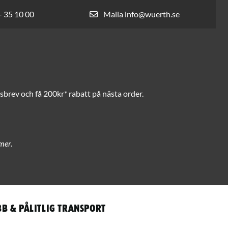
- 35 10 00
Maila info@wuerth.se
brev och få 200kr* rabatt på nästa order.
mer.
b & pålitlig transport