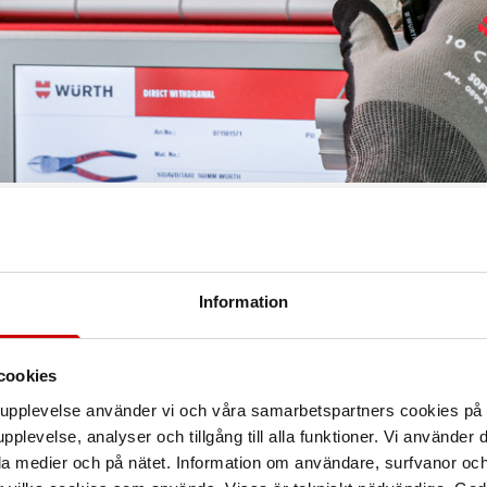
owroom
Information
en butik
r förutom produkter, flera viktiga koncept och relaterade tjänster 
essa erbjudanden presenterar vi i butikens showroom.
cookies
arupplevelse använder vi och våra samarbetspartners cookies p
e Go
pplevelse, analyser och tillgång till alla funktioner. Vi använder
t koncept för dig som jobbar som ambulerande hantverkare – vi kal
la medier och på nätet. Information om användare, surfvanor och
kor, finansieringslösningar och smarta beställningsmöjligheter v