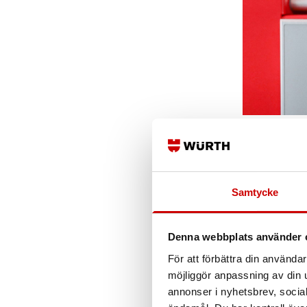
Sh
Samtycke
Mer än bara 
Würth erbjude
verksamhet. D
Denna webbplats använder 
För att förbättra din använd
Würth on th
möjliggör anpassning av din u
Du hittar vår
annonser i nyhetsbrev, socia
sortimentsväs