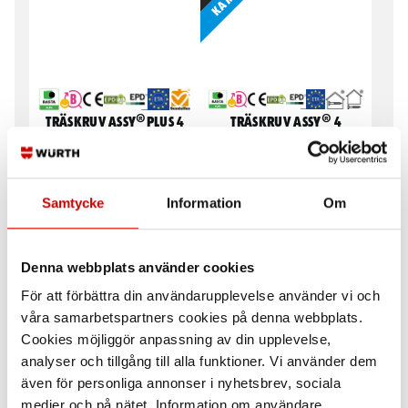
Träskruv ASSY®Plus 4
Träskruv ASSY® 4
VG TCT CH
Nordic C4 TFT CSMP
Träskruv av förzinkat härdat stål,
Träskruv Nordic C4 härdat stål,
helgängad, cylindriskt huvud
delgängad, försänkt huvud
Samtycke
Information
Om
Stål
Stål
Nordic C4
Förzinkad FZB (A3K)
Denna webbplats använder cookies
För att förbättra din användarupplevelse använder vi och
våra samarbetspartners cookies på denna webbplats.
Cookies möjliggör anpassning av din upplevelse,
analyser och tillgång till alla funktioner. Vi använder dem
även för personliga annonser i nyhetsbrev, sociala
medier och på nätet. Information om användare,