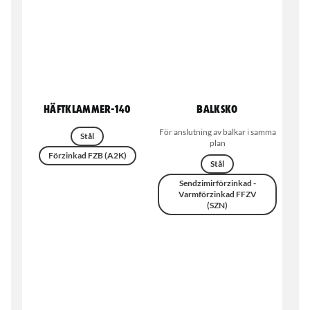
Häftklammer-140
Balksko
För anslutning av balkar i samma
Stål
plan
Förzinkad FZB (A2K)
Stål
Sendzimirförzinkad -
Varmförzinkad FFZV
(SZN)