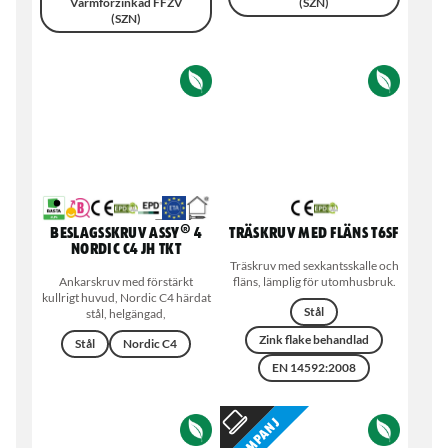
Varmförzinkad FFZV
(SZN)
(SZN)
Beslagsskruv ASSY® 4
Träskruv med fläns T6SF
NORDIC C4 JH TKT
Träskruv med sexkantsskalle och
Ankarskruv med förstärkt
fläns, lämplig för utomhusbruk.
kullrigt huvud, Nordic C4 härdat
Stål
stål, helgängad,
Zink flake behandlad
Stål
Nordic C4
EN 14592:2008
Kampanj