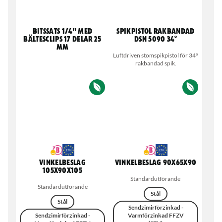
Bitssats 1/4" med
Spikpistol rakbandad
bältesclips 17 delar 25
DSN 5090 34°
mm
Luftdriven stomspikpistol för 34°
rakbandad spik.
Vinkelbeslag
Vinkelbeslag 90x65x90
105x90x105
Standardutförande
Standardutförande
Stål
Stål
Sendzimirförzinkad -
Sendzimirförzinkad -
Varmförzinkad FFZV