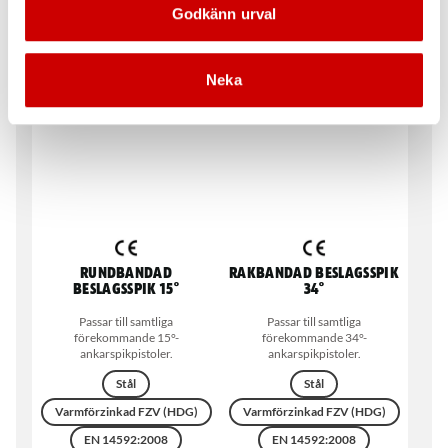
Stål
Godkänn urval
Stål
Varmförzinkad FZV (HDG)
Varmförzinkad FZV (HDG)
DIN 1052
Neka
Rundbandad
Rakbandad Beslagsspik
beslagsspik 15°
34°
Passar till samtliga
Passar till samtliga
förekommande 15°-
förekommande 34°-
ankarspikpistoler.
ankarspikpistoler.
Stål
Stål
Varmförzinkad FZV (HDG)
Varmförzinkad FZV (HDG)
EN 14592:2008
EN 14592:2008