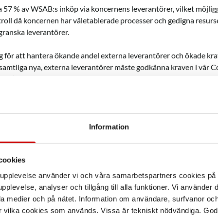
ka 57 % av WSAB:s inköp via koncernens leverantörer, vilket möjlig
troll då koncernen har väletablerade processer och gedigna resurse
granska leverantörer.
teg för att hantera ökande andel externa leverantörer och ökade kra
 samtliga nya, externa leverantörer måste godkänna kraven i vår C
oC). CoC är en uppförandekod som innehåller etiska riktlinjer oc
att alla leverantörer ska följa. De mest väsentliga delarna av CoC 
 gällande mänskliga rättigheter och barnarbete, som tidigare har re
ellan leverantören och oss. Sedan 2022 utökas det ytterligare me
versionen av CoC som går djupare inom miljömässiga krav såsom h
Information
ervinning, användning och hantering av farliga kemikalier och mater
 naturliga resurser och andra råmaterial.
cookies
tt samtliga externa leverantörer måste åta sig att följa vår CoC ka
arupplevelse använder vi och våra samarbetspartners cookies p
kerställa att samtliga leverantörer är medvetna om våra riktlinjer, 
pplevelse, analyser och tillgång till alla funktioner. Vi använder
a efterlevnad och där arbetar vi just nu med att utveckla befintliga 
la medier och på nätet. Information om användare, surfvanor och
För att kunna säkerställa hållbara leverantörskedjor gentemot vår
r vilka cookies som används. Vissa är tekniskt nödvändiga. God