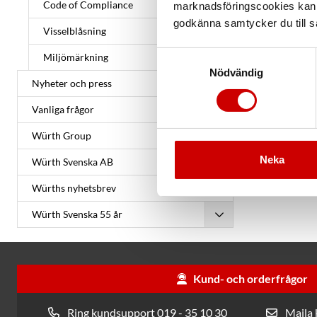
detta en vikt
Code of Compliance
marknadsföringscookies kan i
förbättrade r
godkänna samtycker du till så
Visselblåsning
val av leveran
Samtyckesval
Miljömärkning
Vision 2030
Nödvändig
Nyheter och press
• 99 % av A, 
• 100 % av A-
Vanliga frågor
• 100 % av vå
Würth Group
* A, B, C-lev
Neka
Würth Svenska AB
Würths nyhetsbrev
Würth Svenska 55 år
Kund- och orderfrågor
Ring kundsupport 019 - 35 10 30
Maila