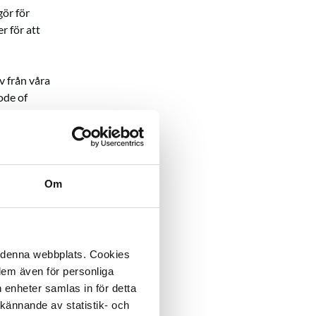
gör för
r för att
v från våra
ode of
h krav som vi
avser FN:s
glerats i
d den
antering av
Om
ial samt
n vi i ett
å denna webbplats. Cookies
nästa steg är
 dem även för personliga
rutiner för
 enheter samlas in för detta
a kunder är
kännande av statistik- och