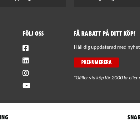
Följ oss
Få rabatt på ditt köp!
Facebook
Håll dig uppdaterad med nyhets
LinkedIn
PRENUMERERA
Instagram
*Gäller vid köp för 2000 kr eller 
Youtube
ing
Snab