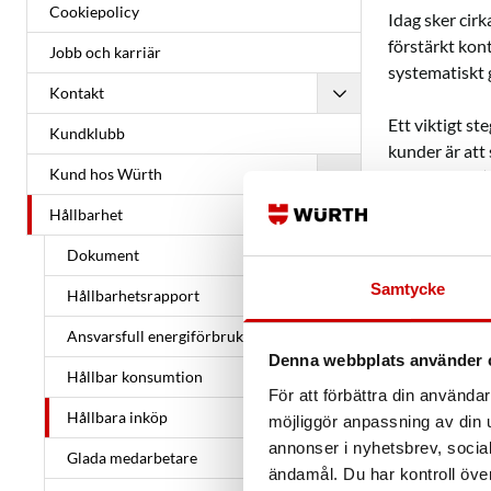
Cookiepolicy
Idag sker cir
förstärkt kon
Jobb och karriär
systematiskt 
Kontakt
Ett viktigt s
Kundklubb
kunder är att
Kund hos Würth
Compliance (C
förväntar oss 
Hållbarhet
deklarationer
Dokument
köpeavtalet m
fullständiga 
Samtycke
Hållbarhetsrapport
avfall och åt
nyttjandet av
Ansvarsfull energiförbrukning
Denna webbplats använder 
Hållbar konsumtion
Genom kravet a
För att förbättra din använd
första steg sä
Hållbara inköp
möjliggör anpassning av din u
att säkerställ
annonser i nyhetsbrev, socia
Glada medarbetare
uppföljning. 
ändamål. Du har kontroll öve