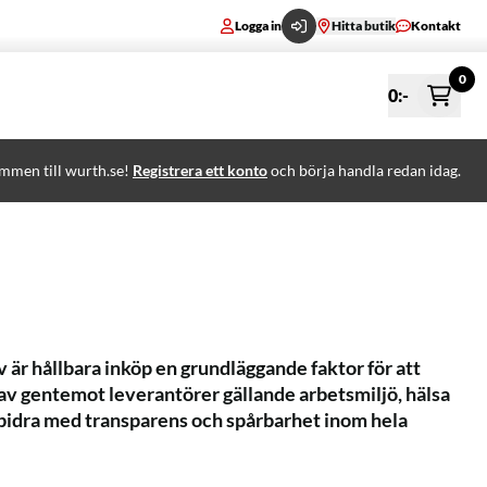
Logga in
Hitta butik
Kontakt
0
0
:-
mmen till wurth.se!
Registrera ett konto
och börja handla redan idag.
 är hållbara inköp en grundläggande faktor för att
krav gentemot leverantörer gällande arbetsmiljö, hälsa
a bidra med transparens och spårbarhet inom hela