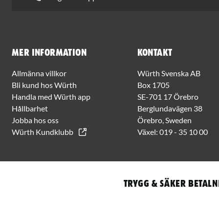
Mer information
Kontakt
Allmänna villkor
Würth Svenska AB
Bli kund hos Würth
Box 1705
Handla med Würth app
SE-701 17 Örebro
Hållbarhet
Berglundavägen 38
Jobba hos oss
Örebro, Sweden
Würth Kundklubb
Växel:
019 - 35 10 00
Trygg & säker betaln