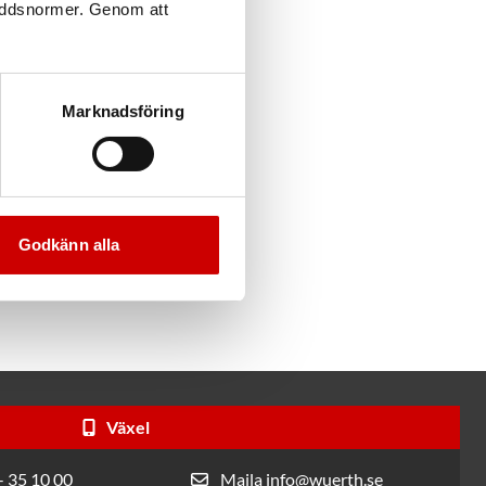
a och
kyddsnormer. Genom att
tramning vid
Marknadsföring
26)
Godkänn alla
Växel
- 35 10 00
Maila info@wuerth.se