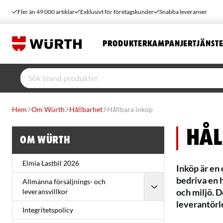
Fler än 49 000 artiklar
Exklusivt för företagskunder
Snabba leveranser
PRODUKTER
KAMPANJER
TJÄNST
Hem
Om Würth
Hållbarhet
Hållbara inköp
Hål
Om Würth
Elmia Lastbil 2026
Inköp är en
bedriva en h
Allmänna försäljnings- och
och miljö. 
leveransvillkor
leverantörle
Integritetspolicy