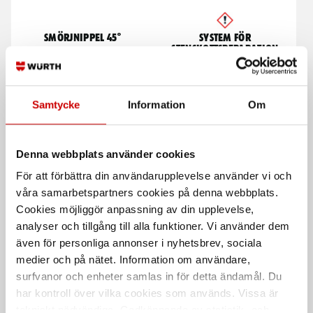
Smörjnippel 45°
System för
stenskottsreparation
Stål, förzinkad
Snabbt och enkelt system för att
Stål
reparera stenskott i vindruta
Förzinkad FZB (A2K)
Samtycke
Information
Om
DIN 71412B
Denna webbplats använder cookies
För att förbättra din användarupplevelse använder vi och
våra samarbetspartners cookies på denna webbplats.
Cookies möjliggör anpassning av din upplevelse,
analyser och tillgång till alla funktioner. Vi använder dem
även för personliga annonser i nyhetsbrev, sociala
medier och på nätet. Information om användare,
surfvanor och enheter samlas in för detta ändamål. Du
Svarta nitrilhandskar
Brakecleaner
universalrengöring
har kontroll över vilka cookies som används. Vissa är
Nitrilhandskar för engångsbruk
tekniskt nödvändiga. Godkännande av statistik- och
Prisvärd universalrengöring och