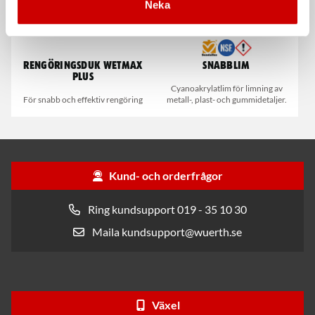
Neka
Rengöringsduk Wetmax
Snabblim
Plus
Cyanoakrylatlim för limning av
För snabb och effektiv rengöring
metall-, plast- och gummidetaljer.
Kund- och orderfrågor
Ring kundsupport 019 - 35 10 30
Maila kundsupport@wuerth.se
Växel