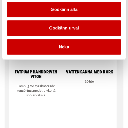
med flexipip
Enkel tryckknapp för
Godkänn alla
pumpkontroll. Kapacitet ca. 9
liter/min.
Godkänn urval
Neka
Fatpump handdriven
Vattenkanna med kork
Viton
10 liter
Lämplig för syrabaserade
rengöringsmedel, glykol &
spolarvätska.