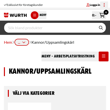
Exklusivt för företagskunder
Logga in
0
0
:-
MENY
Hem
...
Kannor/Uppsamlingskärl
Meny
- Arbetsplatsutrustning
Kannor/Uppsamlingskärl
Välj via kategorier