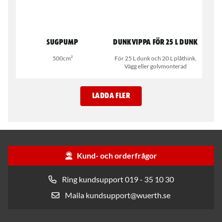
Sugpump
Dunkvippa för 25 L dunk
500cm²
För 25 L dunk och 20 L plåthink.
Vägg eller golvmonterad
LADDA FLER
Kund- och orderfrågor
Ring kundsupport 019 - 35 10 30
Maila kundsupport@wuerth.se