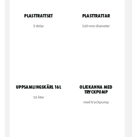
Plasttrattset
Plasttrattar
5 delar
160 mm diameter
Uppsamlingskärl 16L
Oljekanna med
tryckpump
16 liter
med tryckpump