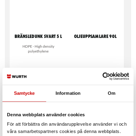
Bränsledunk svart 5 L
Oljeuppsamlare 90l
HDPE - High density
polyethylene
Samtycke
Information
Om
Jeepdunk Stål 20 L
Påfyllningsrör till
Denna webbplats använder cookies
Jeepdunk
Reservdunk 20 L
För att förbättra din användarupplevelse använder vi och
Till Jeepdunk
våra samarbetspartners cookies på denna webbplats.