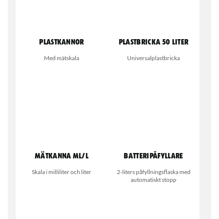
Plastkannor
Plastbricka 50 liter
Med mätskala
Universalplastbricka
Mätkanna ML/L
Batteripåfyllare
Skala i milliliter och liter
2-liters påfyllningsflaska med
automatiskt stopp