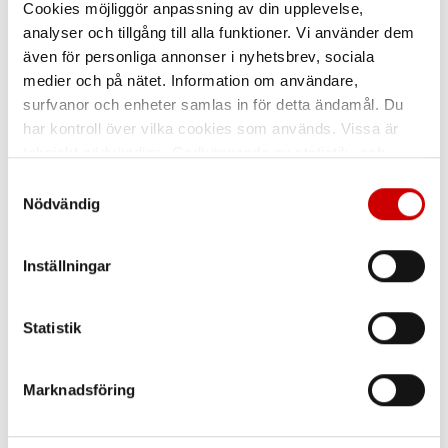
Cookies möjliggör anpassning av din upplevelse,
analyser och tillgång till alla funktioner. Vi använder dem
även för personliga annonser i nyhetsbrev, sociala
medier och på nätet. Information om användare,
surfvanor och enheter samlas in för detta ändamål. Du
har kontroll över vilka cookies som används. Vissa är
tekniskt nödvändiga. Godkännande av statistik- och
Mätkanna med pip
Bränsledunk Rapidon 6
marknadsföringscookies kan innebära dataöverföring till
Samtyckesval
l
länder utanför EU med olika dataskyddsnormer. Genom
Nödvändig
Skala i liter
Kraftig behållare för 6 liter
att godkänna samtycker du till sådana överföringar. Läs
vår Integritetspolicy för mer information.
Kampanj
Inställningar
Statistik
Marknadsföring
Batteridriven
Oljekanna
överföringspump