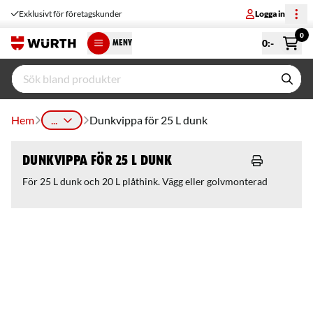
Exklusivt för företagskunder
Logga in
0
0
:-
MENY
Hem
...
Dunkvippa för 25 L dunk
Dunkvippa för 25 L dunk
För 25 L dunk och 20 L plåthink. Vägg eller golvmonterad