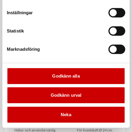
att godkänna samtycker du till sådana överföringar. Läs
vår Integritetspolicy för mer information.
Inställningar
Statistik
Tappkran
Industri Sopborste
Marknadsföring
För 4/5/20/25/30 liters dunk
Längd 40/60 cm
Godkänn alla
Godkänn urval
Neka
Hålrumsvax Plus
Skumgummiskrapa
Hälso- och användarvänlig
För kvastskaft Ø 24 cm.