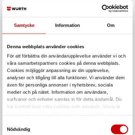
Klädseltvätt SEG 10
Tappkran
Compact
För 4/5/20/25/30 liters dunk
Samtycke
Information
Om
Våt- och torrdammsugare
Denna webbplats använder cookies
För att förbättra din användarupplevelse använder vi och
våra samarbetspartners cookies på denna webbplats.
Cookies möjliggör anpassning av din upplevelse,
analyser och tillgång till alla funktioner. Vi använder dem
även för personliga annonser i nyhetsbrev, sociala
Plasttrattar
Vattendunk 25L
medier och på nätet. Information om användare,
surfvanor och enheter samlas in för detta ändamål. Du
160 mm diameter
Vattendunk 25L
har kontroll över vilka cookies som används. Vissa är
tekniskt nödvändiga. Godkännande av statistik- och
De som köpte, köpte även
marknadsföringscookies kan innebära dataöverföring till
Samtyckesval
länder utanför EU med olika dataskyddsnormer. Genom
Nödvändig