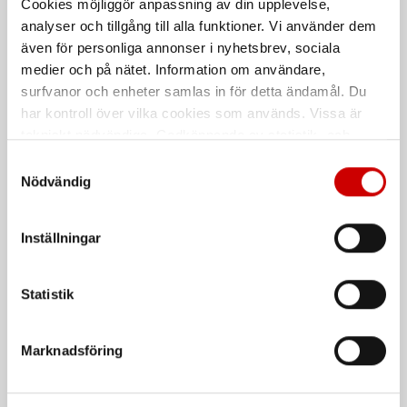
Cookies möjliggör anpassning av din upplevelse,
Spillpall Euro PE 250/2 -
Spillpall Euro PE 250/2 2-
analyser och tillgång till alla funktioner. Vi använder dem
Svart
fats FZ galler
även för personliga annonser i nyhetsbrev, sociala
Utan galler, svart. 250 L.
Förzinkat galler, svart. 224 L
medier och på nätet. Information om användare,
surfvanor och enheter samlas in för detta ändamål. Du
De som köpte, köpte även
har kontroll över vilka cookies som används. Vissa är
tekniskt nödvändiga. Godkännande av statistik- och
marknadsföringscookies kan innebära dataöverföring till
Samtyckesval
Kampanj
länder utanför EU med olika dataskyddsnormer. Genom
Nödvändig
att godkänna samtycker du till sådana överföringar. Läs
vår Integritetspolicy för mer information.
Inställningar
Statistik
Våtservett för glasögon
Stålborste
Marknadsföring
Dispenserbox med 100 st.
Smalt utförande
Kampanj
Kampanj