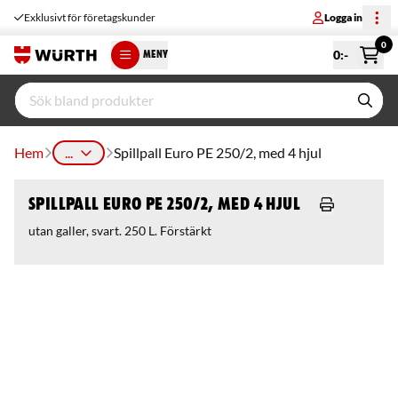
Exklusivt för företagskunder
Logga in
0
0
:-
MENY
Hem
...
Spillpall Euro PE 250/2, med 4 hjul
Spillpall Euro PE 250/2, med 4 hjul
utan galler, svart. 250 L. Förstärkt