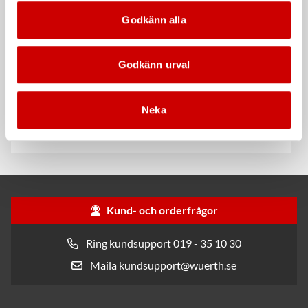
Godkänn alla
Godkänn urval
Rengöringsduk Wetmax
Snabblim
Neka
Plus
Cyanoakrylatlim för limning av
För snabb och effektiv rengöring
metall-, plast- och gummidetaljer.
Kund- och orderfrågor
Ring kundsupport 019 - 35 10 30
Maila kundsupport@wuerth.se