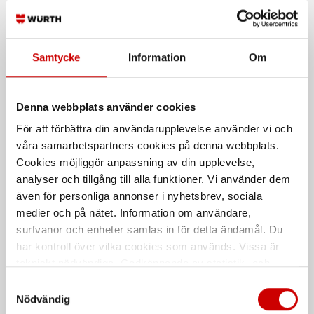
Vattendunk 25L
Plastkannor
Samtycke
Information
Om
Vattendunk 25L
Med mätskala
Denna webbplats använder cookies
För att förbättra din användarupplevelse använder vi och
våra samarbetspartners cookies på denna webbplats.
Cookies möjliggör anpassning av din upplevelse,
analyser och tillgång till alla funktioner. Vi använder dem
även för personliga annonser i nyhetsbrev, sociala
Bränsledunk Rapidon 6 l
Bränsledunk svart 5 L
medier och på nätet. Information om användare,
surfvanor och enheter samlas in för detta ändamål. Du
Kraftig behållare för 6 liter
HDPE - High density polyethylene
har kontroll över vilka cookies som används. Vissa är
tekniskt nödvändiga. Godkännande av statistik- och
De som köpte, köpte även
marknadsföringscookies kan innebära dataöverföring till
Samtyckesval
länder utanför EU med olika dataskyddsnormer. Genom
Nödvändig
att godkänna samtycker du till sådana överföringar. Läs