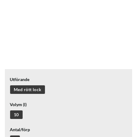
Utförande
Med rött lock
Volym (l)
10
Antal/förp