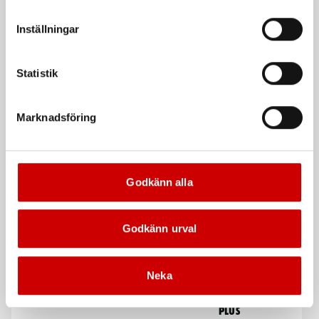
vår Integritetspolicy för mer information.
Inställningar
Statistik
Pumpsprayflaska 1 L
Krympslang i box
Marknadsföring
Effektiv pumpsprayflaska med hög
Krympgrad 2:1. Utan lim
kemisk beständighet.
Kampanj
Godkänn alla
Godkänn urval
Neka
Knappcell CR2032-3V
Rengöringsduk Wetmax
Plus