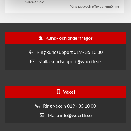
CR2032-3V
För snabb och effektiv rengöring
Kund- och orderfrågor
Ring kundsupport 019 - 35 10 30
Maila kundsupport@wuerth.se
Växel
Ring växeln 019 - 35 10 00
Maila info@wuerth.se