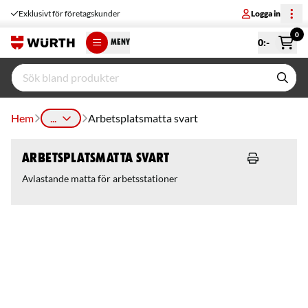
Exklusivt för företagskunder
Logga in
0
0
:-
MENY
Hem
...
Arbetsplatsmatta svart
Arbetsplatsmatta svart
Avlastande matta för arbetsstationer