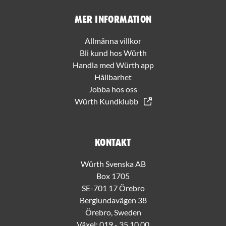
Mer information
Allmänna villkor
Bli kund hos Würth
Handla med Würth app
Hållbarhet
Jobba hos oss
Würth Kundklubb
Kontakt
Würth Svenska AB
Box 1705
SE-701 17 Örebro
Berglundavägen 38
Örebro, Sweden
Växel:
019 - 35 10 00