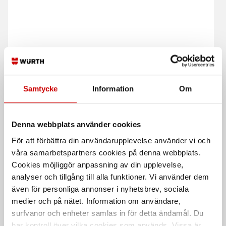
Samtycke
Information
Om
Arbetsplatsmatta
Isolermatta för arbete
Nitrilgummi perforerad
med el
3150X970X22MM. Resistent mot
Isolermatta i flera utföranden -
de flesta industriella oljor och
metervara - EN61111 Klass 0, 2
Denna webbplats använder cookies
kemikalier
samt 4
För att förbättra din användarupplevelse använder vi och
våra samarbetspartners cookies på denna webbplats.
Cookies möjliggör anpassning av din upplevelse,
analyser och tillgång till alla funktioner. Vi använder dem
även för personliga annonser i nyhetsbrev, sociala
medier och på nätet. Information om användare,
surfvanor och enheter samlas in för detta ändamål. Du
har kontroll över vilka cookies som används. Vissa är