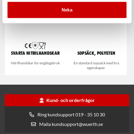
Neka
Svarta nitrilhandskar
Sopsäck, Polyeten
Nitrilhandskar för engångsbruk
En standard sopsäck med bra
egenskaper.
Kund- och orderfrågor
Ring kundsupport 019 - 35 10 30
Maila kundsupport@wuerth.se