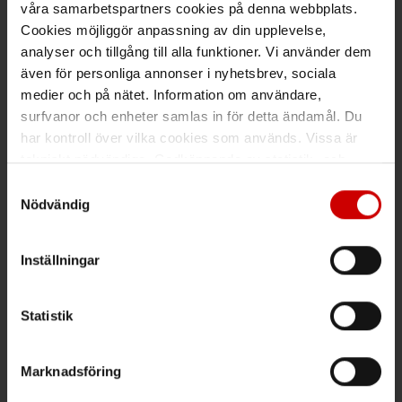
våra samarbetspartners cookies på denna webbplats.
Cookies möjliggör anpassning av din upplevelse,
analyser och tillgång till alla funktioner. Vi använder dem
även för personliga annonser i nyhetsbrev, sociala
Växel
medier och på nätet. Information om användare,
surfvanor och enheter samlas in för detta ändamål. Du
Ring växeln 019 - 35 10 00
har kontroll över vilka cookies som används. Vissa är
tekniskt nödvändiga. Godkännande av statistik- och
Maila info@wuerth.se
marknadsföringscookies kan innebära dataöverföring till
Samtyckesval
länder utanför EU med olika dataskyddsnormer. Genom
Nödvändig
att godkänna samtycker du till sådana överföringar. Läs
Få rabatt på ditt köp!
vår Integritetspolicy för mer information.
Inställningar
Håll dig uppdaterad med nyhetsbrev och få 200kr* rabatt på
nästa order.
Statistik
PRENUMERERA
Marknadsföring
*Gäller vid köp för 2000 kr eller mer.