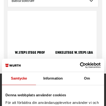
W.steps stege PROF
Enkelstege W.steps LBA
Enkelstege
Enkelstege
Samtycke
Information
Om
Kund- och orderfrågor
Denna webbplats använder cookies
Ring kundsupport 019 - 35 10 30
För att förbättra din användarupplevelse använder vi och
Maila kundsupport@wuerth.se