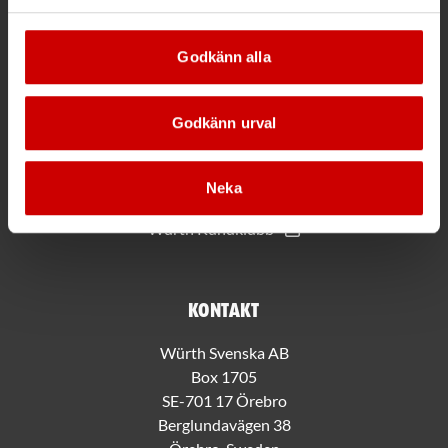
Godkänn alla
Mer information
Allmänna villkor
Godkänn urval
Bli kund hos Würth
Handla med Würth app
Hållbarhet
Neka
Jobba hos oss
Würth Kundklubb
Kontakt
Würth Svenska AB
Box 1705
SE-701 17 Örebro
Berglundavägen 38