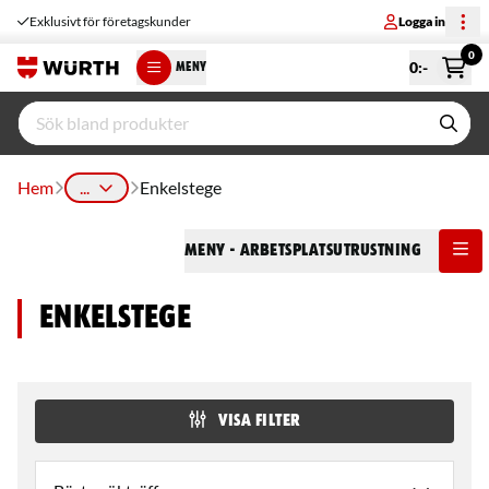
Exklusivt för företagskunder
Logga in
0
0
:-
MENY
Hem
...
Enkelstege
Meny
- Arbetsplatsutrustning
Enkelstege
VISA FILTER