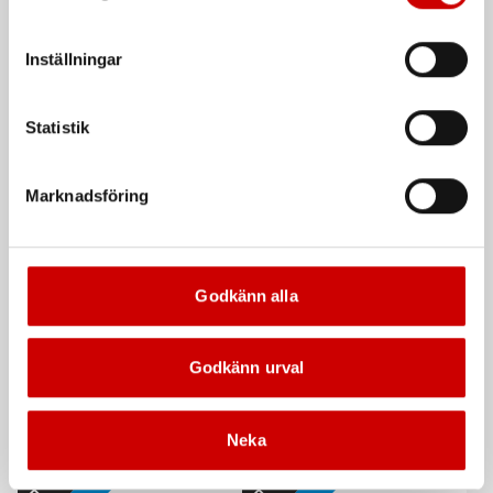
att godkänna samtycker du till sådana överföringar. Läs
vår Integritetspolicy för mer information.
Inställningar
Diagonalstag till HS680
Trappstege WTS 55P
Tillbehör till hantverkarställning
Utan stegfot. Finns i 3-8 steg.
Statistik
De som köpte, köpte även
Marknadsföring
Kampanj
Godkänn alla
Godkänn urval
Våtservett för glasögon
Stålborste
Neka
Dispenserbox med 100 st.
Smalt utförande