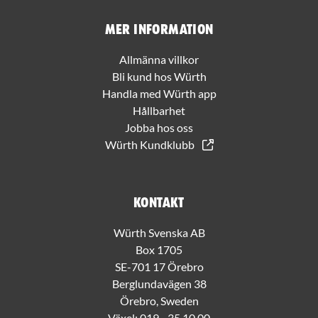
Mer information
Allmänna villkor
Bli kund hos Würth
Handla med Würth app
Hållbarhet
Jobba hos oss
Würth Kundklubb
Kontakt
Würth Svenska AB
Box 1705
SE-701 17 Örebro
Berglundavägen 38
Örebro, Sweden
Växel:
019 - 35 10 00