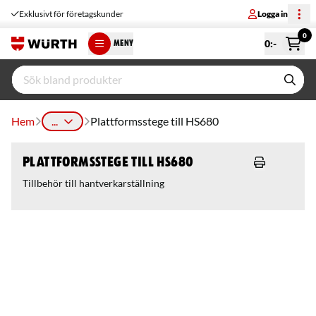
Exklusivt för företagskunder
Logga in
0
0
:-
MENY
Hem
...
Plattformsstege till HS680
Plattformsstege till HS680
Tillbehör till hantverkarställning