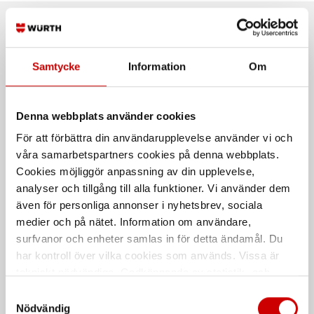
Rekommenderat baserat på vald produkt
Samtycke
Information
Om
Denna webbplats använder cookies
För att förbättra din användarupplevelse använder vi och
våra samarbetspartners cookies på denna webbplats.
Cookies möjliggör anpassning av din upplevelse,
analyser och tillgång till alla funktioner. Vi använder dem
Ixolift 400
Plattform till HS680
även för personliga annonser i nyhetsbrev, sociala
Max arbetshöjd 3974 mm
Tillbehör till hantverkarställning
medier och på nätet. Information om användare,
surfvanor och enheter samlas in för detta ändamål. Du
har kontroll över vilka cookies som används. Vissa är
tekniskt nödvändiga. Godkännande av statistik- och
marknadsföringscookies kan innebära dataöverföring till
Samtyckesval
länder utanför EU med olika dataskyddsnormer. Genom
Nödvändig