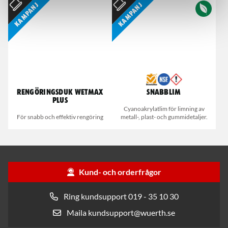
Kampanj
Kampanj
Rengöringsduk Wetmax
Snabblim
Plus
Cyanoakrylatlim för limning av
För snabb och effektiv rengöring
metall-, plast- och gummidetaljer.
Kund- och orderfrågor
Ring kundsupport 019 - 35 10 30
Maila kundsupport@wuerth.se