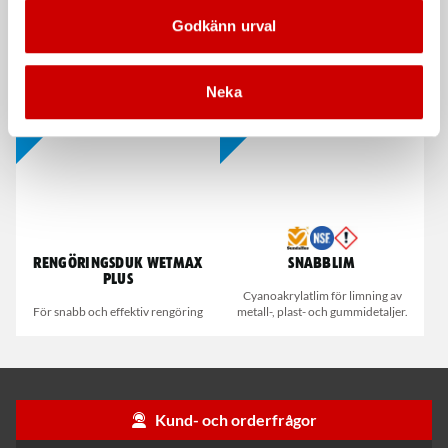
Våtservett för glasögon
Stålborste
Godkänn urval
Dispenserbox med 100 st.
Smalt utförande
Neka
Kampanj
Kampanj
Rengöringsduk Wetmax
Snabblim
Plus
Cyanoakrylatlim för limning av
För snabb och effektiv rengöring
metall-, plast- och gummidetaljer.
Kund- och orderfrågor