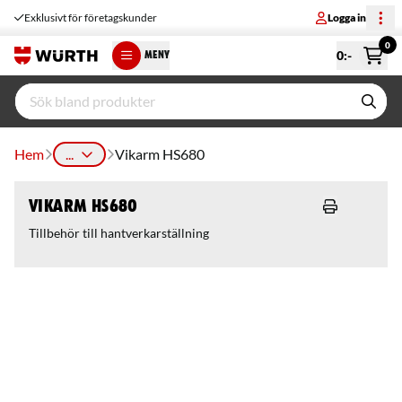
Exklusivt för företagskunder
Logga in
0
0
:-
MENY
Hem
...
Vikarm HS680
Vikarm HS680
Tillbehör till hantverkarställning