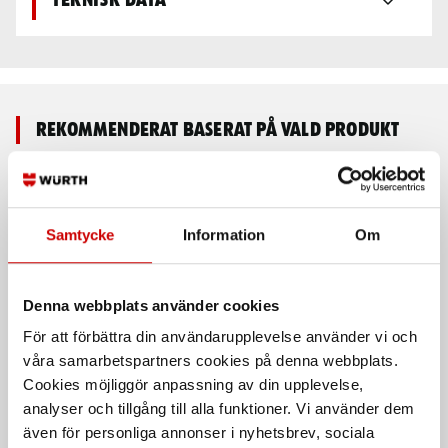
Teknisk data
Rekommenderat baserat på vald produkt
Samtycke
Information
Om
Denna webbplats använder cookies
För att förbättra din användarupplevelse använder vi och
Södben till HS680
Diagonalstag till HS680
våra samarbetspartners cookies på denna webbplats.
Cookies möjliggör anpassning av din upplevelse,
Tillbehör till hantverkarställning
Tillbehör till hantverkarställning
analyser och tillgång till alla funktioner. Vi använder dem
även för personliga annonser i nyhetsbrev, sociala