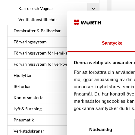
Kärror och Vagnar
Ventilationstillbehör
Domkrafter & Pallbockar
Förvaringssystem
Samtycke
S
Förvaringssystem för kemikalier
Denna webbplats använder 
Förvaringssystem för verktyg
För att förbättra din använd
Hjullyftar
möjliggör anpassning av din u
IR-Torkar
annonser i nyhetsbrev, socia
ändamål. Du har kontroll öve
Kontorsmaterial
marknadsföringscookies kan i
godkänna samtycker du till så
Lyft & Surrning
Pneumatik
Samtyckesval
Nödvändig
Verkstadskranar