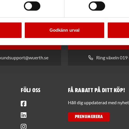
Allround
Godkänn urval
 kundsupport@wuerth.se
Ring växeln 019 
Följ oss
Få rabatt på ditt köp!
Facebook
Håll dig uppdaterad med nyhets
LinkedIn
PRENUMERERA
Instagram