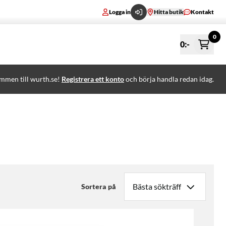
Logga in
Hitta butik
Kontakt
0
0
:-
mmen till wurth.se!
Registrera ett konto
och börja handla redan idag.
Sortera på