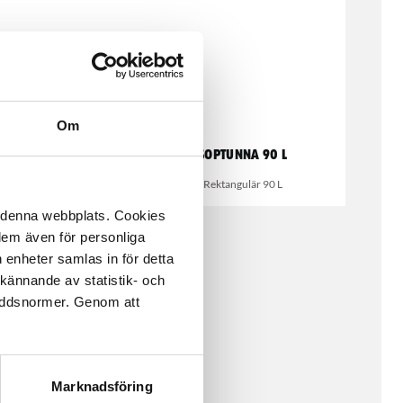
Om
Plåttunna
Soptunna 90 L
rhandtag och fotpedal
Rektangulär 90 L
å denna webbplats. Cookies
 dem även för personliga
 enheter samlas in för detta
kännande av statistik- och
kyddsnormer. Genom att
Marknadsföring