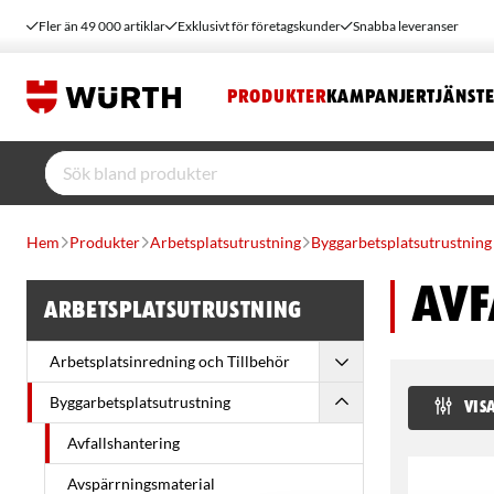
Fler än 49 000 artiklar
Exklusivt för företagskunder
Snabba leveranser
PRODUKTER
KAMPANJER
TJÄNST
Hem
Produkter
Arbetsplatsutrustning
Byggarbetsplatsutrustning
Avf
Arbetsplatsutrustning
Arbetsplatsinredning och Tillbehör
Byggarbetsplatsutrustning
VISA
Avfallshantering
Avspärrningsmaterial