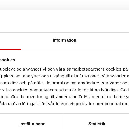
Information
optunna 60 L
Papperskorg vit
60 L Vit
Plast 14 L vit
Med bä
cookies
arupplevelse använder vi och våra samarbetspartners cookies p
pplevelse, analyser och tillgång till alla funktioner. Vi använder
la medier och på nätet. Information om användare, surfvanor och
r vilka cookies som används. Vissa är tekniskt nödvändiga. God
nnebära dataöverföring till länder utanför EU med olika datas
dana överföringar. Läs vår Integritetspolicy för mer information.
Inställningar
Statistik
Lövvagn