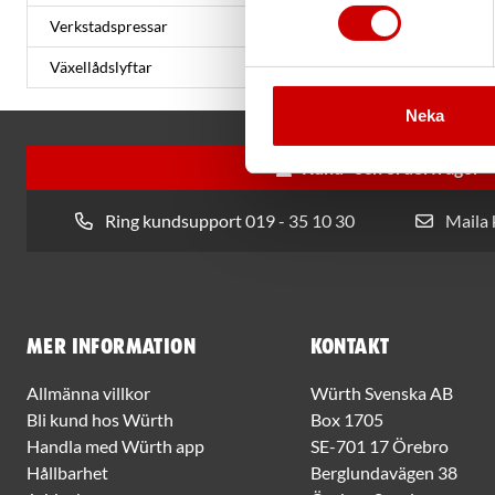
Verkstadspressar
Växellådslyftar
Neka
Kund- och orderfrågor
Ring kundsupport 019 - 35 10 30
Maila
Mer information
Kontakt
Allmänna villkor
Würth Svenska AB
Bli kund hos Würth
Box 1705
Handla med Würth app
SE-701 17 Örebro
Hållbarhet
Berglundavägen 38