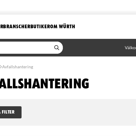
ER
BRANSCHER
BUTIKER
OM WÜRTH
Välko
Avfallshantering
allshantering
 FILTER