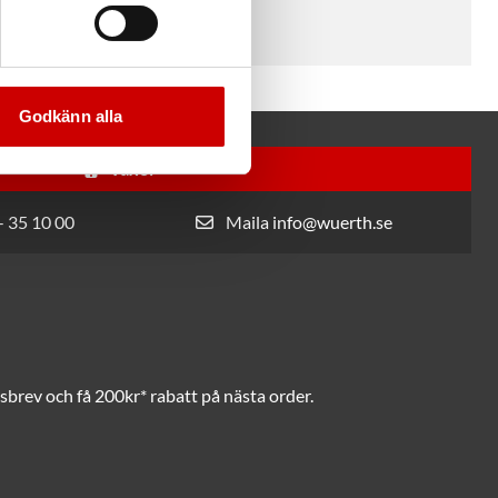
Godkänn alla
Växel
- 35 10 00
Maila info@wuerth.se
brev och få 200kr* rabatt på nästa order.