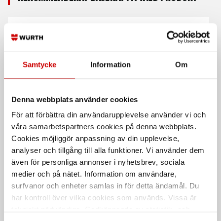
Samtycke
Information
Om
Denna webbplats använder cookies
Avspärrningsstolpe
Avspärrningsset 6 stoplar
För att förbättra din användarupplevelse använder vi och
metall med utdragbart
band 9 M
10 m kätting och 6 st stoplar
våra samarbetspartners cookies på denna webbplats.
Cookies möjliggör anpassning av din upplevelse,
Med gjutjärnsfot. Typ G.
analyser och tillgång till alla funktioner. Vi använder dem
även för personliga annonser i nyhetsbrev, sociala
medier och på nätet. Information om användare,
surfvanor och enheter samlas in för detta ändamål. Du
har kontroll över vilka cookies som används. Vissa är
tekniskt nödvändiga. Godkännande av statistik- och