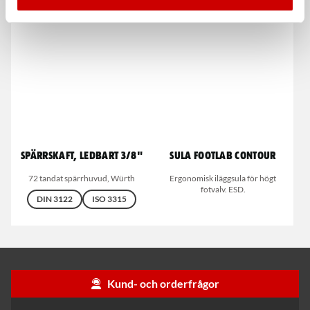
sats 3 del
Spärrskaft, ledbart 3/8"
Sula Footlab Contour
72 tandat spärrhuvud, Würth
Ergonomisk iläggsula för högt
fotvalv. ESD.
DIN 3122
ISO 3315
Kund- och orderfrågor