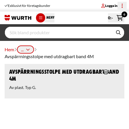
Exklusivt för företagskunder
Logga in
0
0
:-
MENY
Hem
...
Avspärrningsstolpe med utdragbart band 4M
Avspärrningsstolpe med utdragbart band
4M
Av plast. Typ G.