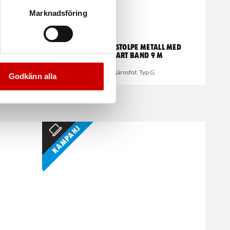
Marknadsföring
ningsband
Avspärrningsstolpe metall med
utdragbart band 9 M
g
Med gjutjärnsfot. Typ G.
Godkänn alla
Kampanj