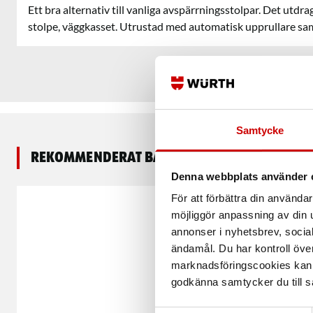
Ett bra alternativ till vanliga avspärrningsstolpar. Det utdr
stolpe, väggkasset. Utrustad med automatisk upprullare sa
Samtycke
Rekommenderat baserat på vald produkt
Denna webbplats använder 
För att förbättra din använd
möjliggör anpassning av din u
annonser i nyhetsbrev, socia
ändamål. Du har kontroll öve
marknadsföringscookies kan i
godkänna samtycker du till så