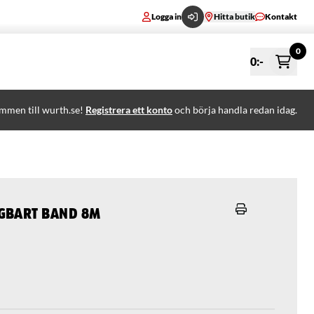
Logga in
Hitta butik
Kontakt
0
0
:-
mmen till wurth.se!
Registrera ett konto
och börja handla redan idag.
gbart band 8M