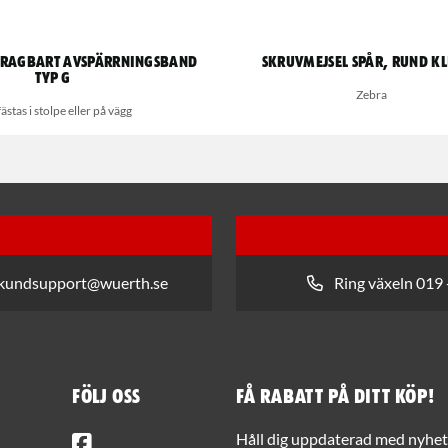
tdragbart avspärrningsband
Skruvmejsel spår, rund k
Typ G
Zebra
ästas i stolpe eller på vägg
 kundsupport@wuerth.se
Ring växeln 019 
Följ oss
Få rabatt på ditt köp!
Facebook
Håll dig uppdaterad med nyhets