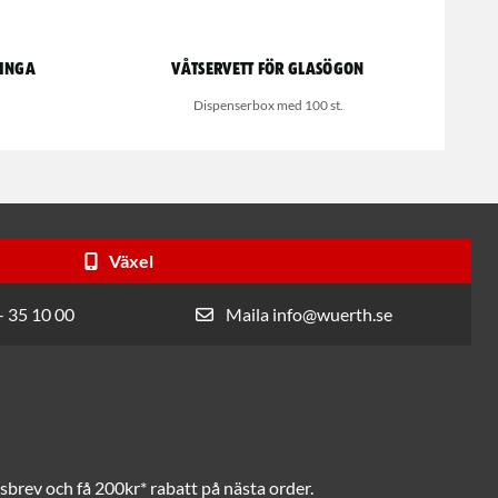
linga
Våtservett för glasögon
Dispenserbox med 100 st.
Växel
- 35 10 00
Maila info@wuerth.se
brev och få 200kr* rabatt på nästa order.