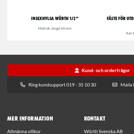
Insexhylsa Würth 1/2"
Fäste för u
Metrisk, längd 60 mm
Kan f
Kund- och orderfrågor
Ring kundsupport 019 - 35 10 30
Maila
Mer information
Kontakt
Allmänna villkor
Würth Svenska AB