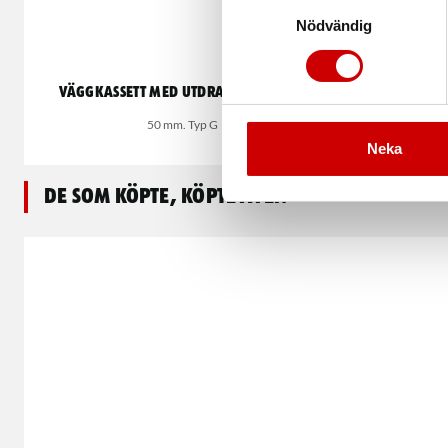
Samtyckesval
Nödvändig
Väggkassett med utdragbart band
Avspärrni
50 mm. Typ G
Neka
De som köpte, köpte även