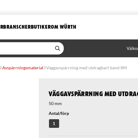
ER
BRANSCHER
BUTIKER
OM WÜRTH
Välko
Avspärrningsmaterial
Väggavspärrning med utdragbart band 8M
Väggavspärrning med utdra
50 mm
Antal/förp
1