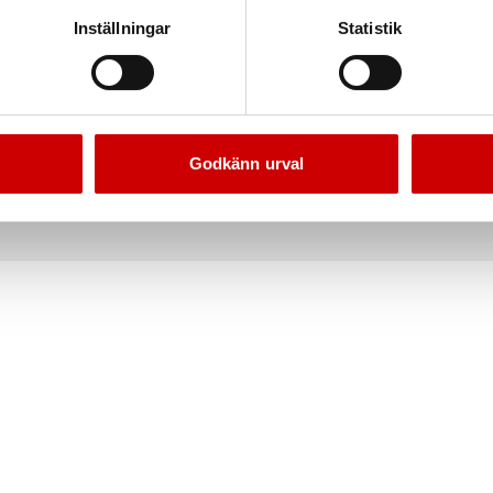
Inställningar
Statistik
ngsstolpe med utdragbart
Fäste för utdragbart avspärr
band 4M
Typ G
Av plast. Typ G.
Kan fästas i stolpe eller på väg
Godkänn urval