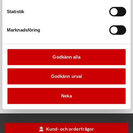
Våtservett för glasögon
Stålborste
Statistik
Dispenserbox med 100 st.
Smalt utförande
Marknadsföring
Kampanj
Kampanj
Godkänn alla
Godkänn urval
Rengöringsduk Wetmax
Snabblim
Plus
Cyanoakrylatlim för limning av
Neka
För snabb och effektiv rengöring
metall-, plast- och gummidetaljer.
Kund- och orderfrågor