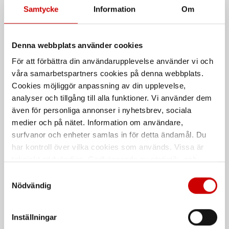
Samtycke
Information
Om
Denna webbplats använder cookies
Stålexpander (BoxBolt) A4
System för
För att förbättra din användarupplevelse använder vi och
stenskottsreparation
Infästning i hålprofiler eller andra
våra samarbetspartners cookies på denna webbplats.
svåråtkomliga komponenter
Snabbt och enkelt system för att
Cookies möjliggör anpassning av din upplevelse,
reparera stenskott i vindruta
Rostfritt syrafast stål A4
analyser och tillgång till alla funktioner. Vi använder dem
även för personliga annonser i nyhetsbrev, sociala
medier och på nätet. Information om användare,
De som köpte, köpte även
surfvanor och enheter samlas in för detta ändamål. Du
har kontroll över vilka cookies som används. Vissa är
Kampanj
tekniskt nödvändiga. Godkännande av statistik- och
marknadsföringscookies kan innebära dataöverföring till
Samtyckesval
länder utanför EU med olika dataskyddsnormer. Genom
Nödvändig
att godkänna samtycker du till sådana överföringar. Läs
vår Integritetspolicy för mer information.
Inställningar