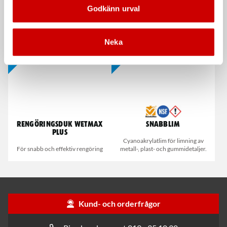
Våtservett för glasögon
Stålborste
Godkänn urval
Dispenserbox med 100 st.
Smalt utförande
Kampanj
Kampanj
Neka
Rengöringsduk Wetmax
Snabblim
Plus
Cyanoakrylatlim för limning av
För snabb och effektiv rengöring
metall-, plast- och gummidetaljer.
Kund- och orderfrågor