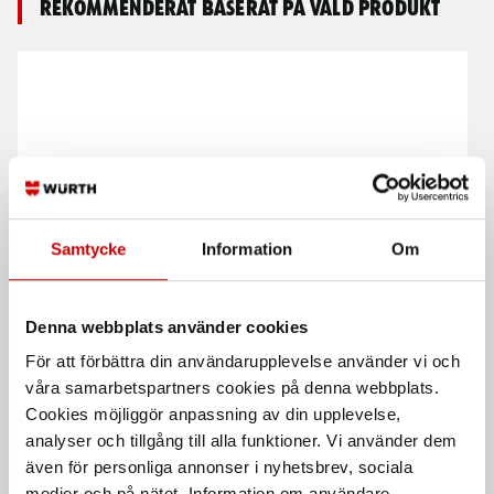
Rekommenderat baserat på vald produkt
Samtycke
Information
Om
Gipsvagn lyft 8:an 3.0
Skivhiss 100kg
För montage på innertak-, snedtak-
och höga väggmontage
Denna webbplats använder cookies
För att förbättra din användarupplevelse använder vi och
våra samarbetspartners cookies på denna webbplats.
Cookies möjliggör anpassning av din upplevelse,
analyser och tillgång till alla funktioner. Vi använder dem
även för personliga annonser i nyhetsbrev, sociala
medier och på nätet. Information om användare,