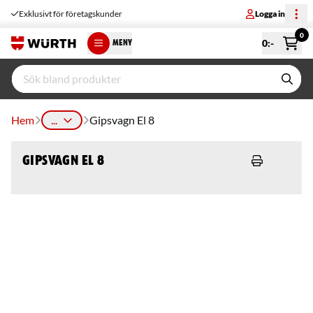
Exklusivt för företagskunder
Logga in
0
0
:-
MENY
Hem
...
Gipsvagn El 8
Gipsvagn El 8