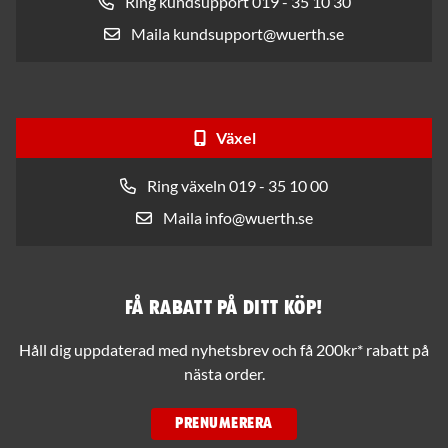
Ring kundsupport 019 - 35 10 30
Maila kundsupport@wuerth.se
Växel
Ring växeln 019 - 35 10 00
Maila info@wuerth.se
Få rabatt på ditt köp!
Håll dig uppdaterad med nyhetsbrev och få 200kr* rabatt på
nästa order.
PRENUMERERA