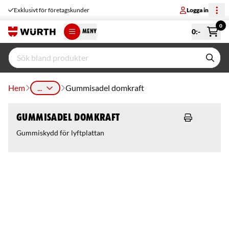
Exklusivt för företagskunder
Logga in
0
0
:-
MENY
Hem
...
Gummisadel domkraft
Gummisadel domkraft
Gummiskydd för lyftplattan