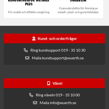
Rengöringsduk Wetmax
Snabblim
Plus
Cyanoakrylatlim för limning av
För snabb och effektiv rengöring
metall-, plast- och gummidetaljer.
Kund- och orderfrågor
Ring kundsupport 019 - 35 10 30
Maila kundsupport@wuerth.se
Växel
Ring växeln 019 - 35 10 00
Maila info@wuerth.se