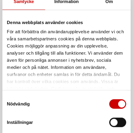
Samtycke
Information
Om
Lyftblock
Gummisadel
Denna webbplats använder cookies
Passar till 4-pelarlyftar och
Med fläns
För att förbättra din användarupplevelse använder vi och
körbanelyftar
våra samarbetspartners cookies på denna webbplats.
Cookies möjliggör anpassning av din upplevelse,
analyser och tillgång till alla funktioner. Vi använder dem
även för personliga annonser i nyhetsbrev, sociala
medier och på nätet. Information om användare,
surfvanor och enheter samlas in för detta ändamål. Du
har kontroll över vilka cookies som används. Vissa är
tekniskt nödvändiga. Godkännande av statistik- och
marknadsföringscookies kan innebära dataöverföring till
Gummisadel domkraft
Gummisadel domkraft
Samtyckesval
1002
1077
länder utanför EU med olika dataskyddsnormer. Genom
Nödvändig
att godkänna samtycker du till sådana överföringar. Läs
Gummiskydd för lyftplattan
Gummiskydd för lyftplattan 2T-77
vår Integritetspolicy för mer information.
Inställningar
De som köpte, köpte även