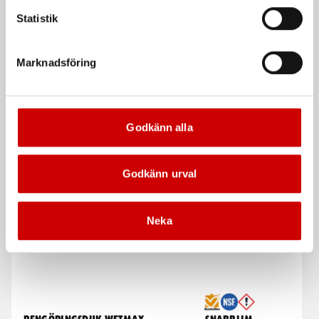
Statistik
Kampanj
Marknadsföring
Godkänn alla
Våtservett för glasögon
Stålborste
Dispenserbox med 100 st.
Smalt utförande
Godkänn urval
Kampanj
Kampanj
Neka