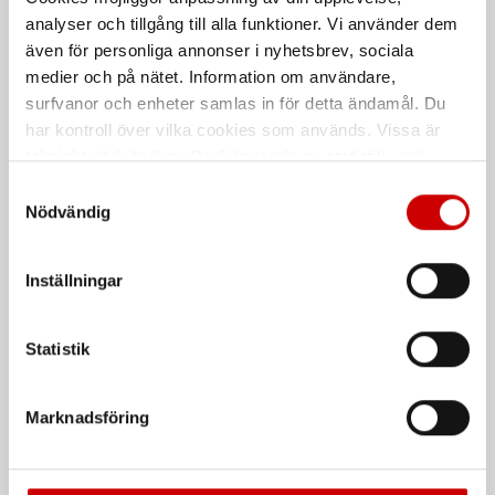
2 - 8 Ton
analyser och tillgång till alla funktioner. Vi använder dem
3-12 T
även för personliga annonser i nyhetsbrev, sociala
medier och på nätet. Information om användare,
surfvanor och enheter samlas in för detta ändamål. Du
har kontroll över vilka cookies som används. Vissa är
tekniskt nödvändiga. Godkännande av statistik- och
marknadsföringscookies kan innebära dataöverföring till
Samtyckesval
länder utanför EU med olika dataskyddsnormer. Genom
Nödvändig
att godkänna samtycker du till sådana överföringar. Läs
vår Integritetspolicy för mer information.
Brakecleaner
Lyftblock
Inställningar
universalrengöring
Passar till 4-pelarlyftar och
Prisvärd universalrengöring och
körbanelyftar
bromsrengöring.
Statistik
De som köpte, köpte även
Marknadsföring