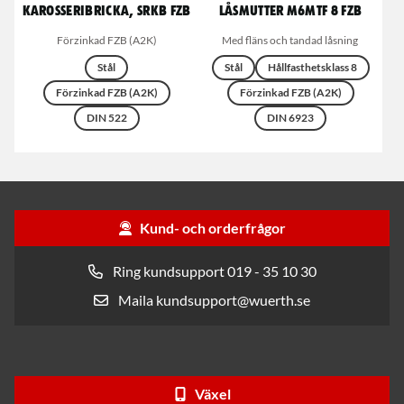
Karosseribricka, SRKB FZB
Låsmutter M6MTF 8 FZB
Förzinkad FZB (A2K)
Med fläns och tandad låsning
Stål
Stål
Hållfasthetsklass 8
Förzinkad FZB (A2K)
Förzinkad FZB (A2K)
DIN 522
DIN 6923
Kund- och orderfrågor
Ring kundsupport 019 - 35 10 30
Maila kundsupport@wuerth.se
Växel