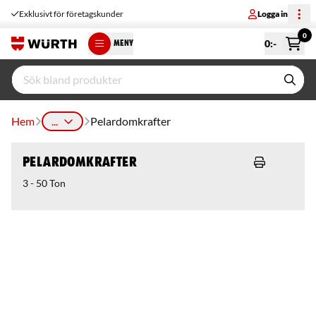
Exklusivt för företagskunder
Logga in
0
0
:-
MENY
Hem
...
Pelardomkrafter
Pelardomkrafter
3 - 50 Ton