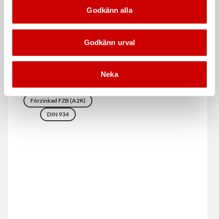
Godkänn alla
Godkänn urval
Sexkantsmutter M6M FZB
Krympslang 3-24 mm med
Neka
lim
Stål
Hållfasthetsklass 8
Krympgrad 3:1. Med lim
Förzinkad FZB (A2K)
DIN 934